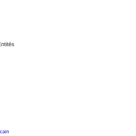
ntités
icain