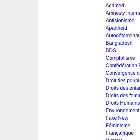
Acrimed
Amnesty Interna
Antisionisme
Apartheid
Autodéterminat
Bangladesh
BDS
Complotisme
Confédération
Convergence de
Droit des peup
Droits des enfa
Droits des fem
Droits Humains
Environnement
Fake New
Féminisme
Françafrique