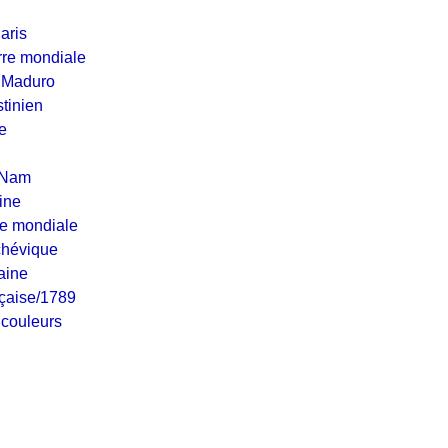
aris
re mondiale
 Maduro
tinien
e
 Nam
ine
e mondiale
chévique
aine
nçaise/1789
 couleurs