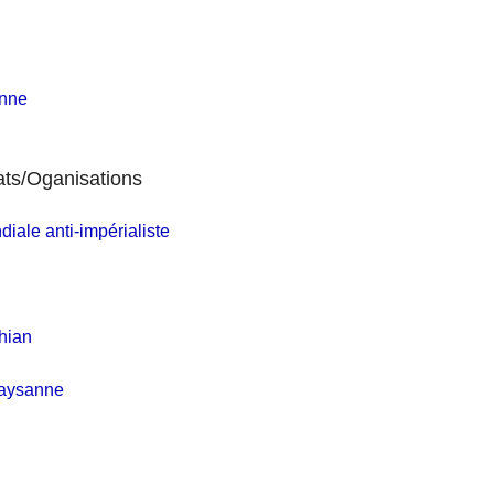
nne
ats/Oganisations
iale anti-impérialiste
hian
Paysanne