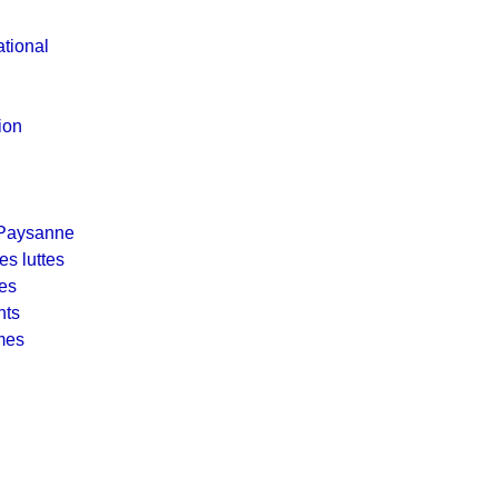
tional
ion
 Paysanne
s luttes
les
nts
mes