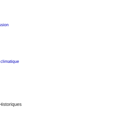
ssion
climatique
istoriques