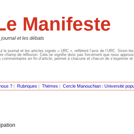
Le Manifeste
 journal et les débats
l le journal et les articles signés « URC », reflètent l’avis de l’URC. Sinon les
re champ de réflexion. Cela ne signifie donc pas forcément que nous approuvio
 commentaires en fin d’article, permet à chacune et chacun de s’exprimer et 
nous ?
|
Rubriques
|
Thèmes
|
Cercle Manouchian : Université popu
ipation