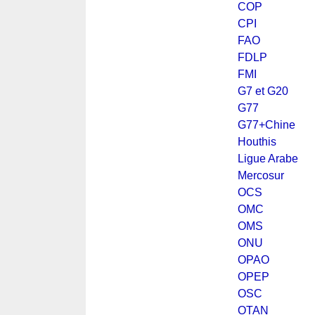
COP
CPI
FAO
FDLP
FMI
G7 et G20
G77
G77+Chine
Houthis
Ligue Arabe
Mercosur
OCS
OMC
OMS
ONU
OPAO
OPEP
OSC
OTAN