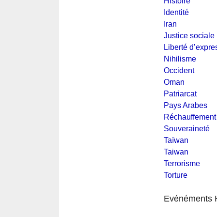
Histoire
Identité
Iran
Justice sociale
Liberté d’expre
Nihilisme
Occident
Oman
Patriarcat
Pays Arabes
Réchauffement 
Souveraineté
Taïwan
Taiwan
Terrorisme
Torture
Evénéments H