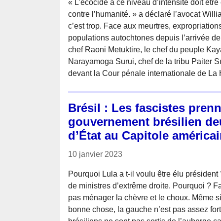
« L’écocide à ce niveau d’intensité doit êt
contre l’humanité. » a déclaré l’avocat Will
c’est trop. Face aux meurtres, expropriatio
populations autochtones depuis l’arrivée de
chef Raoni Metuktire, le chef du peuple Kaya
Narayamoga Surui, chef de la tribu Paiter S
devant la Cour pénale internationale de La
Brésil : Les fascistes pren
gouvernement brésilien deu
d’État au Capitole américa
10 janvier 2023
Pourquoi Lula a t-il voulu être élu préside
de ministres d’extrême droite. Pourquoi ? F
pas ménager la chèvre et le choux. Même si 
bonne chose, la gauche n’est pas assez fort