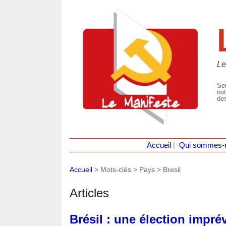
Le
Seu
not
des
Accueil
|
Qui sommes-
Accueil
> Mots-clés > Pays >
Bresil
Articles
Brésil : une élection impr