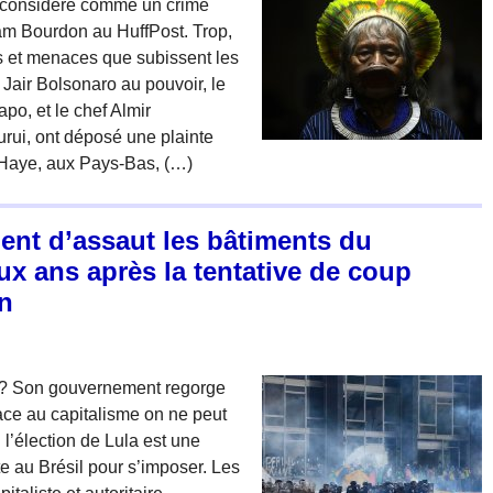
re considéré comme un crime
iam Bourdon au HuffPost. Trop,
ns et menaces que subissent les
 Jair Bolsonaro au pouvoir, le
po, et le chef Almir
urui, ont déposé une plainte
 Haye, aux Pays-Bas, (…)
nent d’assaut les bâtiments du
x ans après la tentative de coup
in
nt ? Son gouvernement regorge
ace au capitalisme on ne peut
l’élection de Lula est une
e au Brésil pour s’imposer. Les