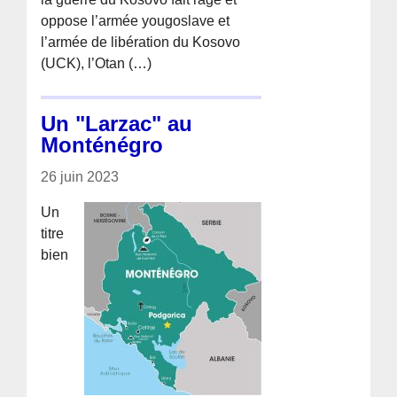
oppose l’armée yougoslave et
l’armée de libération du Kosovo
(UCK), l’Otan (…)
Un "Larzac" au
Monténégro
26 juin 2023
Un
titre
bien