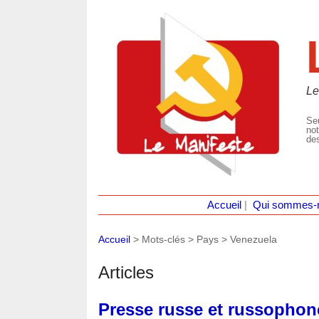
Le
Seu
not
des
Accueil
|
Qui sommes-
Accueil
> Mots-clés > Pays >
Venezuela
Articles
Presse russe et russophon