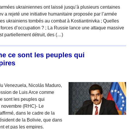
armées ukrainiennes ont laissé jusqu’à plusieurs centaines
v a rejeté une initiative humanitaire proposée par l’armée
aires ukrainiens tombés au combat à Kostiantinivka ; Quelles
ux forces d’occupation ? ; La Russie lance une attaque massive
t partiellement détruit, des (…)
e ce sont les peuples qui
pires
du Venezuela, Nicolás Maduro,
ssession de Luis Arce comme
ce sont les peuples qui
9 novembre (RHC)- Le
ffirmé, dans le cadre de la
sident de la Bolivie, que dans
nt et pas les empires.