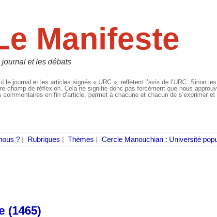
Le Manifeste
 journal et les débats
l le journal et les articles signés « URC », reflètent l’avis de l’URC. Sinon les
re champ de réflexion. Cela ne signifie donc pas forcément que nous approuvio
 commentaires en fin d’article, permet à chacune et chacun de s’exprimer et 
nous ?
|
Rubriques
|
Thèmes
|
Cercle Manouchian : Université popu
e (1465)