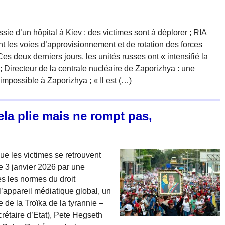
ie d’un hôpital à Kiev : des victimes sont à déplorer ; RIA
nt les voies d’approvisionnement et de rotation des forces
s deux derniers jours, les unités russes ont « intensifié la
; Directeur de la centrale nucléaire de Zaporizhya : une
mpossible à Zaporizhya ; « Il est (…)
ela plie mais ne rompt pas,
que les victimes se retrouvent
e 3 janvier 2026 par une
es les normes du droit
l’appareil médiatique global, un
 de la Troïka de la tyrannie –
rétaire d’Etat), Pete Hegseth