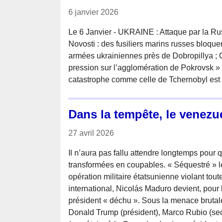
6 janvier 2026
Le 6 Janvier - UKRAINE : Attaque par la Russ
Novosti : des fusiliers marins russes bloque
armées ukrainiennes près de Dobropillya ; Ce
pression sur l’agglomération de Pokrovsk » 
catastrophe comme celle de Tchernobyl est i
Dans la tempête, le venezu
27 avril 2026
Il n’aura pas fallu attendre longtemps pour 
transformées en coupables. « Séquestré » l
opération militaire étatsunienne violant tout
international, Nicolás Maduro devient, pour 
président « déchu ». Sous la menace brutale
Donald Trump (président), Marco Rubio (sec