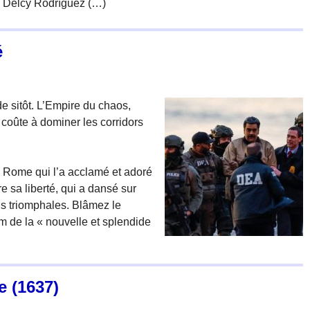
te Delcy Rodríguez (…)
é
de sitôt. L’Empire du chaos,
coûte à dominer les corridors
 Rome qui l’a acclamé et adoré
re sa liberté, qui a dansé sur
ns triomphales. Blâmez le
m de la « nouvelle et splendide
e (1637)