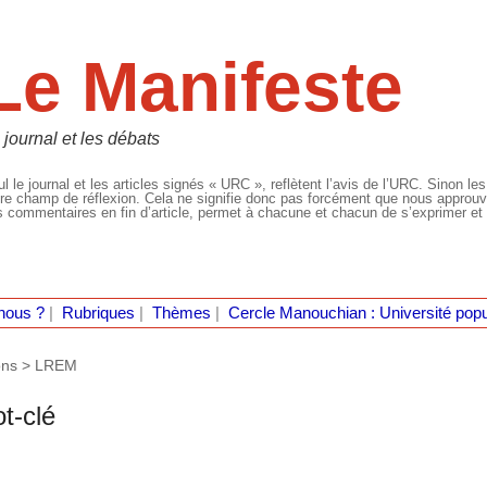
Le Manifeste
 journal et les débats
l le journal et les articles signés « URC », reflètent l’avis de l’URC. Sinon les
re champ de réflexion. Cela ne signifie donc pas forcément que nous approuvio
 commentaires en fin d’article, permet à chacune et chacun de s’exprimer et 
nous ?
|
Rubriques
|
Thèmes
|
Cercle Manouchian : Université popu
ons >
LREM
t-clé