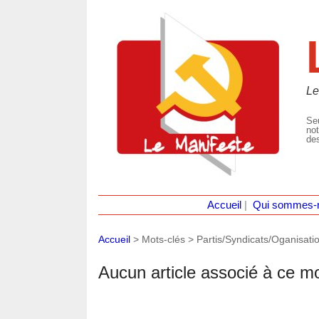
Le
Seu
not
des
Accueil
|
Qui sommes-
Accueil
> Mots-clés > Partis/Syndicats/Oganisati
Aucun article associé à ce mo