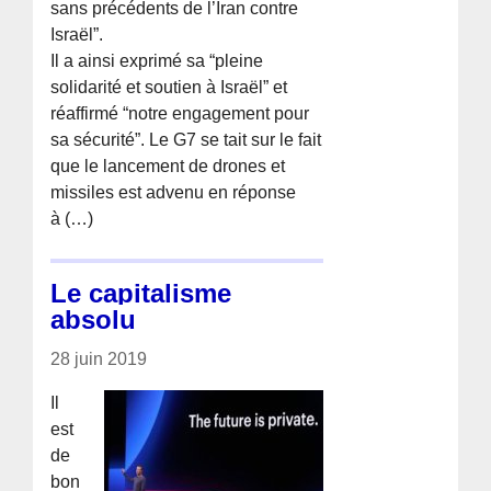
sans précédents de l’Iran contre
Israël”.
Il a ainsi exprimé sa “pleine
solidarité et soutien à Israël” et
réaffirmé “notre engagement pour
sa sécurité”. Le G7 se tait sur le fait
que le lancement de drones et
missiles est advenu en réponse
à (…)
Le capitalisme
absolu
28 juin 2019
Il
est
de
bon