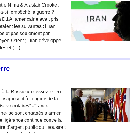
entre Nima & Alastair Crooke :
p a-t-il empêché la guerre ?
D.I.A. américaine avait pris
taient les suivantes : l’Iran
tes et pas seulement par
oyen-Orient ; l’Iran développe
les et (…)
rre
 à la Russie un cessez le feu
s qui sont à l’origine de la
s “volontaires” -France,
gne- se sont engagés à armer
elligérance continue contre la
re d’argent public qui, soustrait