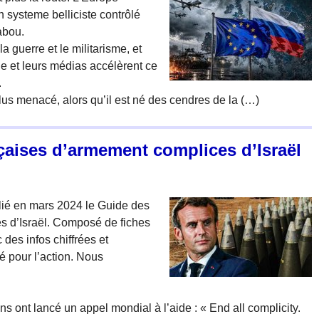
 systeme belliciste contrôlé
tabou.
 guerre et le militarisme, et
que et leurs médias accélèrent ce
.
plus menacé, alors qu’il est né des cendres de la (…)
çaises d’armement complices d’Israël
blié en mars 2024 le Guide des
s d’Israël. Composé de fiches
 des infos chiffrées et
sé pour l’action. Nous
ns ont lancé un appel mondial à l’aide : « End all complicity.