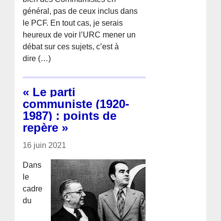
général, pas de ceux inclus dans
le PCF. En tout cas, je serais
heureux de voir l’URC mener un
débat sur ces sujets, c’est à
dire (…)
« Le parti
communiste (1920-
1987) : points de
repère »
16 juin 2021
Dans
le
cadre
du