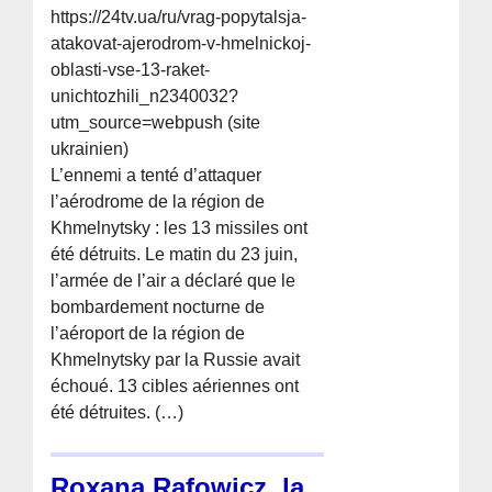
https://24tv.ua/ru/vrag-popytalsja-
atakovat-ajerodrom-v-hmelnickoj-
oblasti-vse-13-raket-
unichtozhili_n2340032?
utm_source=webpush (site
ukrainien)
L’ennemi a tenté d’attaquer
l’aérodrome de la région de
Khmelnytsky : les 13 missiles ont
été détruits. Le matin du 23 juin,
l’armée de l’air a déclaré que le
bombardement nocturne de
l’aéroport de la région de
Khmelnytsky par la Russie avait
échoué. 13 cibles aériennes ont
été détruites. (…)
Roxana Rafowicz, la