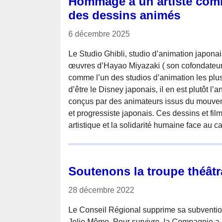
Hommage à un artiste comm
des dessins animés
6 décembre 2025
Le Studio Ghibli, studio d’animation japona
œuvres d’Hayao Miyazaki ( son cofondateur)
comme l’un des studios d’animation les plu
d’être le Disney japonais, il en est plutôt l’a
conçus par des animateurs issus du mouve
et progressiste japonais. Ces dessins et film
artistique et la solidarité humaine face au c
Soutenons la troupe théât
28 décembre 2022
Le Conseil Régional supprime sa subventio
Jolie Môme. Pour survivre, la Compagnie a 