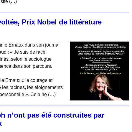
 site (…)
oltée, Prix Nobel de littérature
Annie Ernaux dans son journal
ud : « Je suis de race
minés, selon le sociologue
luence dans son parcours.
ie Ernaux « le courage et
e les racines, les éloignements
 personnelle ». Cela ne (…)
h n’ont pas été construites par
x