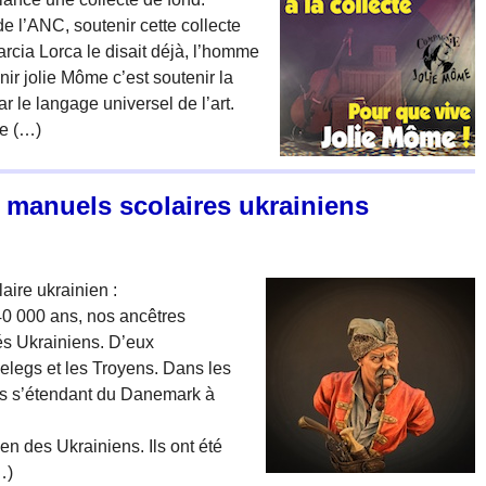
 l’ANC, soutenir cette collecte
arcia Lorca le disait déjà, l’homme
nir jolie Môme c’est soutenir la
r le langage universel de l’art.
me (…)
 manuels scolaires ukrainiens
aire ukrainien :
40 000 ans, nos ancêtres
és Ukrainiens. D’eux
elegs et les Troyens. Dans les
rres s’étendant du Danemark à
cien des Ukrainiens. Ils ont été
…)