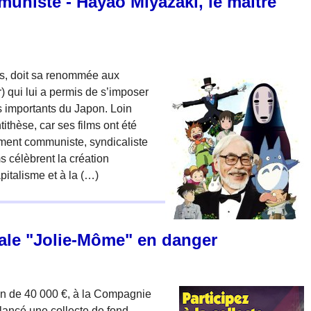
uniste - Hayao Miyazaki, le maître
is, doit sa renommée aux
 qui lui a permis de s’imposer
s importants du Japon. Loin
ntithèse, car ses films ont été
ment communiste, syndicaliste
s célèbrent la création
apitalisme et à la (…)
rale "Jolie-Môme" en danger
n de 40 000 €, à la Compagnie
lancé une collecte de fond.