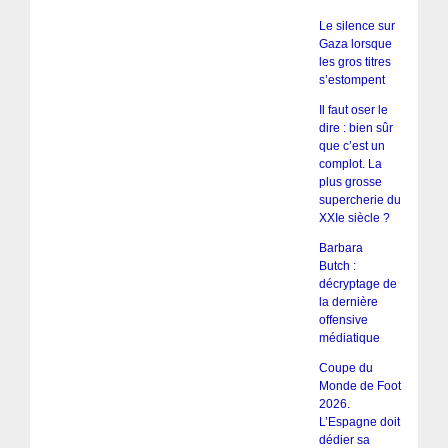
Le silence sur
Gaza lorsque
les gros titres
s’estompent
Il faut oser le
dire : bien sûr
que c’est un
complot. La
plus grosse
supercherie du
XXIe siècle ?
Barbara
Butch :
décryptage de
la dernière
offensive
médiatique
Coupe du
Monde de Foot
2026.
L’Espagne doit
dédier sa