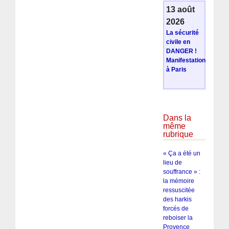
13 août
2026
La sécurité
civile en
DANGER !
Manifestation
à Paris
Dans la
même
rubrique
« Ça a été un
lieu de
souffrance » :
la mémoire
ressuscitée
des harkis
forcés de
reboiser la
Provence