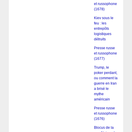
et russophone
(1678)
Kiev sous le
feu : les
entrepôts
logistiques
détruits
Presse russe
et russophone
(1677)
Trump, le
poker perdant,
ou comment la
guerre en Iran
a brisé le
mythe
américain
Presse russe
et russophone
(1676)
Blocus de la