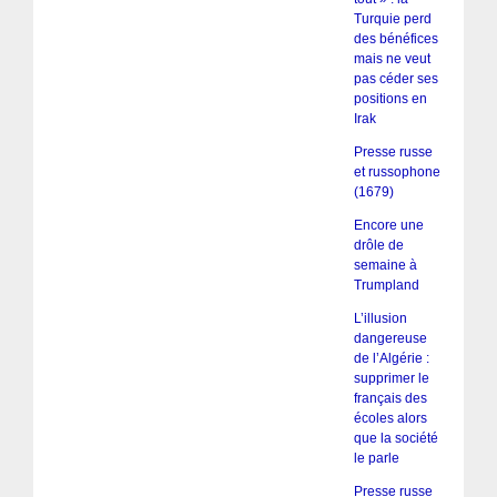
Turquie perd
des bénéfices
mais ne veut
pas céder ses
positions en
Irak
Presse russe
et russophone
(1679)
Encore une
drôle de
semaine à
Trumpland
L’illusion
dangereuse
de l’Algérie :
supprimer le
français des
écoles alors
que la société
le parle
Presse russe