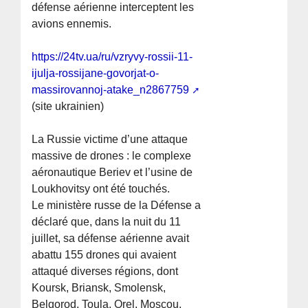
défense aérienne interceptent les
avions ennemis.
https://24tv.ua/ru/vzryvy-rossii-11-
ijulja-rossijane-govorjat-o-
massirovannoj-atake_n2867759
(site ukrainien)
La Russie victime d’une attaque
massive de drones : le complexe
aéronautique Beriev et l’usine de
Loukhovitsy ont été touchés.
Le ministère russe de la Défense a
déclaré que, dans la nuit du 11
juillet, sa défense aérienne avait
abattu 155 drones qui avaient
attaqué diverses régions, dont
Koursk, Briansk, Smolensk,
Belgorod, Toula, Orel, Moscou,