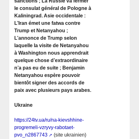
sanctions ; La Russie va fermer
le consulat général de Pologne à
Kaliningrad. Asie occidentale :
L’Iran émet une fatwa contre
Trump et Netanyahou ;
L’annonce de Trump selon
laquelle la visite de Netanyahou
à Washington nous apprendrait
quelque chose d’extraordinaire
n’a pas eu de suite ; Benjamin
Netanyahou espère pouvoir
bientôt signer des accords de
paix avec plusieurs pays arabes.
Ukraine
https://24tv.ua/ru/na-kievshhine-
progremeli-vzryvy-rabotaet-
pvo_n2867743
(site ukrainien)