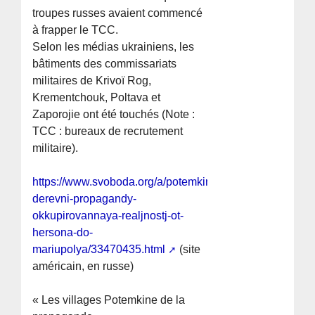
troupes russes avaient commencé
à frapper le TCC.
Selon les médias ukrainiens, les
bâtiments des commissariats
militaires de Krivoï Rog,
Krementchouk, Poltava et
Zaporojie ont été touchés (Note :
TCC : bureaux de recrutement
militaire).
https://www.svoboda.org/a/potemkinskie-
derevni-propagandy-
okkupirovannaya-realjnostj-ot-
hersona-do-
mariupolya/33470435.html
(site
américain, en russe)
« Les villages Potemkine de la