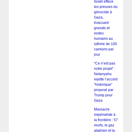
Israël efface
les preuves du
génocide à
Gaza,
évacuant
gravats et
restes
humains au
rythme de 100
camions par
jour
“Ce n’est pas
notre projet” :
Netanyahu
rejette l’accord
“historique”
proposé par
Trump pour
Gaza
Massacre
impérialiste à
la frontière : 57
morts, le gaz
algérien et la