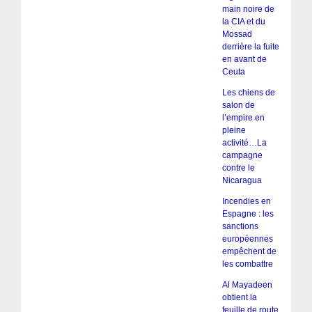
main noire de
la CIA et du
Mossad
derrière la fuite
en avant de
Ceuta
Les chiens de
salon de
l’empire en
pleine
activité…La
campagne
contre le
Nicaragua
Incendies en
Espagne : les
sanctions
européennes
empêchent de
les combattre
Al Mayadeen
obtient la
feuille de route