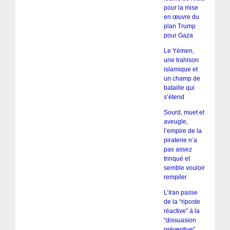
pour la mise
en œuvre du
plan Trump
pour Gaza
Le Yémen,
une trahison
islamique et
un champ de
bataille qui
s’étend
Sourd, muet et
aveugle,
l’empire de la
piraterie n’a
pas assez
trinqué et
semble vouloir
rempiler
L’Iran passe
de la “riposte
réactive” à la
“dissuasion
préventive”