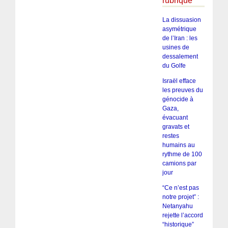
rubrique
La dissuasion
asymétrique
de l’Iran : les
usines de
dessalement
du Golfe
Israël efface
les preuves du
génocide à
Gaza,
évacuant
gravats et
restes
humains au
rythme de 100
camions par
jour
“Ce n’est pas
notre projet” :
Netanyahu
rejette l’accord
“historique”