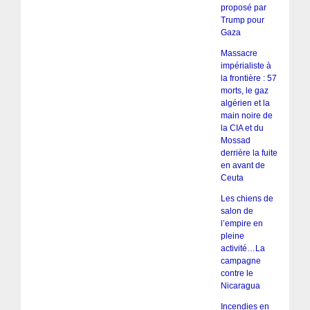
proposé par
Trump pour
Gaza
Massacre
impérialiste à
la frontière : 57
morts, le gaz
algérien et la
main noire de
la CIA et du
Mossad
derrière la fuite
en avant de
Ceuta
Les chiens de
salon de
l’empire en
pleine
activité…La
campagne
contre le
Nicaragua
Incendies en