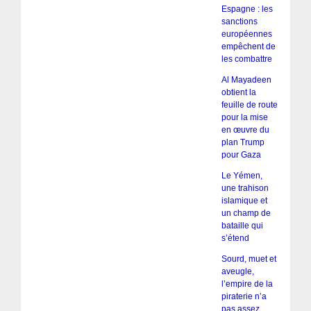
Espagne : les
sanctions
européennes
empêchent de
les combattre
Al Mayadeen
obtient la
feuille de route
pour la mise
en œuvre du
plan Trump
pour Gaza
Le Yémen,
une trahison
islamique et
un champ de
bataille qui
s’étend
Sourd, muet et
aveugle,
l’empire de la
piraterie n’a
pas assez