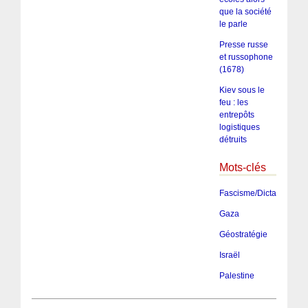
que la société
le parle
Presse russe
et russophone
(1678)
Kiev sous le
feu : les
entrepôts
logistiques
détruits
Mots-clés
Fascisme/Dictature/Tota
Gaza
Géostratégie
Israël
Palestine