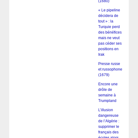
(1680)
« Le pipeline
décidera de
tout » : la
Turquie perd
des bénéfices
mais ne veut
pas céder ses
positions en
Irak
Presse russe
et russophone
(1679)
Encore une
drôle de
semaine à
Trumpland
L’illusion
dangereuse
de l’Algérie :
supprimer le
français des
écoles alors