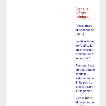
Dans la
même
rubrique
Presse russe
et russophone
(1681)
La dialectique
de l’édification
du socialisme
communiste et
le marché ?
Pourquoi l’axe
Turquie-Arabie
saoudite-
Pakistan ne se
limite pas à un
simple accord
sur le papier
Presse russe
et russophone