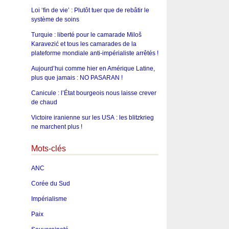
Loi ‘fin de vie’ : Plutôt tuer que de rebâtir le
système de soins
Turquie : liberté pour le camarade Miloš
Karavezić et tous les camarades de la
plateforme mondiale anti-impérialiste arrêtés !
Aujourd’hui comme hier en Amérique Latine,
plus que jamais : NO PASARAN !
Canicule : l’État bourgeois nous laisse crever
de chaud
Victoire iranienne sur les USA : les blitzkrieg
ne marchent plus !
Mots-clés
ANC
Corée du Sud
Impérialisme
Paix