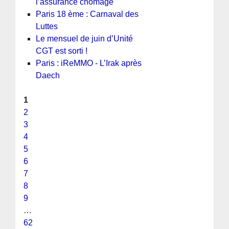
l’assurance chômage
Paris 18 ème : Carnaval des
Luttes
Le mensuel de juin d’Unité
CGT est sorti !
Paris : iReMMO - L’Irak après
Daech
1
2
3
4
5
6
7
8
9
…
62