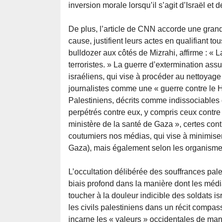
inversion morale lorsqu’il s’agit d’Israël et d
De plus, l’article de CNN accorde une grand
cause, justifient leurs actes en qualifiant to
bulldozer aux côtés de Mizrahi, affirme : «
terroristes. » La guerre d’extermination ass
israéliens, qui vise à procéder au nettoyag
journalistes comme une « guerre contre le
Palestiniens, décrits comme indissociables 
perpétrés contre eux, y compris ceux contre 
ministère de la santé de Gaza », certes cont
coutumiers nos médias, qui vise à minimiser e
Gaza), mais également selon les organismes
L’occultation délibérée des souffrances pales
biais profond dans la manière dont les média
toucher à la douleur indicible des soldats 
les civils palestiniens dans un récit compas
incarne les « valeurs » occidentales de man