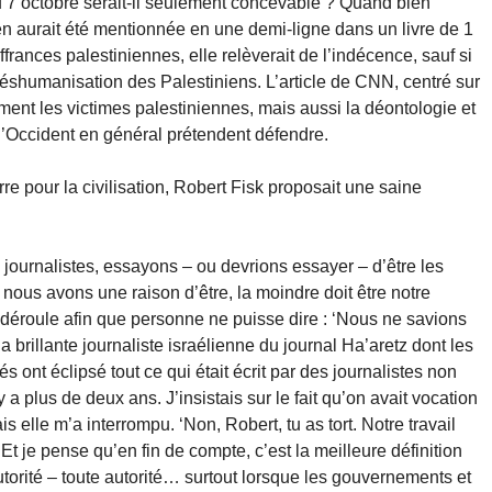
 7 octobre serait-il seulement concevable ? Quand bien
ien aurait été mentionnée en une demi-ligne dans un livre de 1
ances palestiniennes, elle relèverait de l’indécence, sauf si
 déshumanisation des Palestiniens. L’article de CNN, centré sur
ent les victimes palestiniennes, mais aussi la déontologie et
l’Occident en général prétendent défendre.
 pour la civilisation, Robert Fisk proposait une saine
 journalistes, essayons – ou devrions essayer – d’être les
 nous avons une raison d’être, la moindre doit être notre
se déroule afin que personne ne puisse dire : ‘Nous ne savions
a brillante journaliste israélienne du journal Ha’aretz dont les
pés ont éclipsé tout ce qui était écrit par des journalistes non
y a plus de deux ans. J’insistais sur le fait qu’on avait vocation
s elle m’a interrompu. ‘Non, Robert, tu as tort. Notre travail
 Et je pense qu’en fin de compte, c’est la meilleure définition
autorité – toute autorité… surtout lorsque les gouvernements et