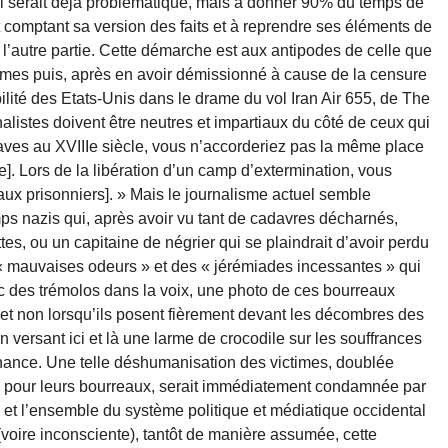
 qui serait déjà problématique, mais à donner 90% du temps de
t comptant sa version des faits et à reprendre ses éléments de
e l’autre partie. Cette démarche est aux antipodes de celle que
Times puis, après en avoir démissionné à cause de la censure
ilité des Etats-Unis dans le drame du vol Iran Air 655, de The
nalistes doivent être neutres et impartiaux du côté de ceux qui
claves au XVIIIe siècle, vous n’accorderiez pas la même place
e]. Lors de la libération d’un camp d’extermination, vous
x prisonniers]. » Mais le journalisme actuel semble
ps nazis qui, après avoir vu tant de cadavres décharnés,
es, ou un capitaine de négrier qui se plaindrait d’avoir perdu
« mauvaises odeurs » et des « jérémiades incessantes » qui
ec des trémolos dans la voix, une photo de ces bourreaux
 (et non lorsqu’ils posent fièrement devant les décombres des
 en versant ici et là une larme de crocodile sur les souffrances
nance. Une telle déshumanisation des victimes, doublée
 pour leurs bourreaux, serait immédiatement condamnée par
N et l’ensemble du système politique et médiatique occidental
(voire inconsciente), tantôt de manière assumée, cette