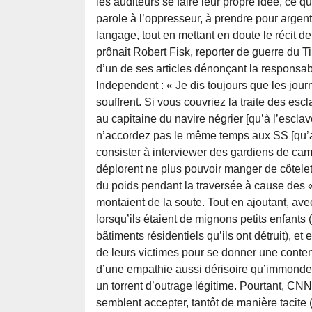
les auditeurs se faire leur propre idée, ce
parole à l’oppresseur, à prendre pour argen
langage, tout en mettant en doute le récit d
prônait Robert Fisk, reporter de guerre du 
d’un de ses articles dénonçant la responsab
Independent : « Je dis toujours que les jour
souffrent. Si vous couvriez la traite des es
au capitaine du navire négrier [qu’à l’esclav
n’accordez pas le même temps aux SS [qu’au
consister à interviewer des gardiens de cam
déplorent ne plus pouvoir manger de côtelett
du poids pendant la traversée à cause des 
montaient de la soute. Tout en ajoutant, av
lorsqu’ils étaient de mignons petits enfants
bâtiments résidentiels qu’ils ont détruit), et
de leurs victimes pour se donner une conte
d’une empathie aussi dérisoire qu’immonde
un torrent d’outrage légitime. Pourtant, CN
semblent accepter, tantôt de manière tacite 