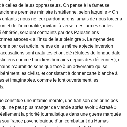
ort à celles de leurs oppresseurs. On pense à la fameuse
ancienne première ministre israélienne, selon laquelle « On
 enfants ; nous ne leur pardonnerons jamais de nous forcer à
n et de l’immoralité, invitant à verser des larmes sur les
 éthérée, seraient contraints par des Palestiniens
imes atroces « à l’insu de leur plein gré ». Le mythe des
onné par cet article, relève de la même abjecte inversion
 accusations sont gratuites et ont été réfutées de longue date,
Palestiniens comme boucliers humains depuis des décennies), ni
mains n’aurait de sens que face à un adversaire qui se
libérément les civils), et consistant à donner carte blanche à
bles et imaginables, comme le font ouvertement les
s.
ue constitue une infamie morale, une trahison des principes
at qui ne peut plus manger de viande après avoir « écrasé »
 réellement la priorité journalistique dans une guerre marquée
à la souffrance psychologique d’un combattant du Hamas