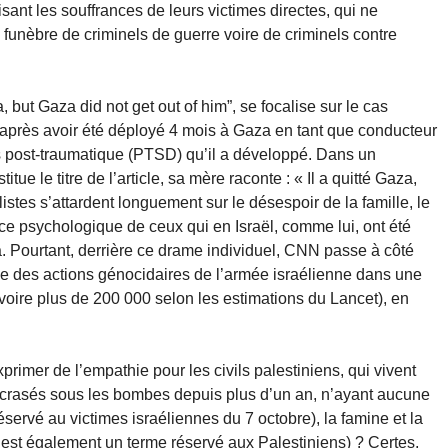
lisant les souffrances de leurs victimes directes, qui ne
n funèbre de criminels de guerre voire de criminels contre
, but Gaza did not get out of him”, se focalise sur le cas
i, après avoir été déployé 4 mois à Gaza en tant que conducteur
ss post-traumatique (PTSD) qu’il a développé. Dans un
tue le titre de l’article, sa mère raconte : « Il a quitté Gaza,
istes s’attardent longuement sur le désespoir de la famille, le
nce psychologique de ceux qui en Israël, comme lui, ont été
a. Pourtant, derrière ce drame individuel, CNN passe à côté
lle des actions génocidaires de l’armée israélienne dans une
voire plus de 200 000 selon les estimations du Lancet), en
xprimer de l’empathie pour les civils palestiniens, qui vivent
écrasés sous les bombes depuis plus d’un an, n’ayant aucune
éservé au victimes israéliennes du 7 octobre), la famine et la
» est également un terme réservé aux Palestiniens) ? Certes,