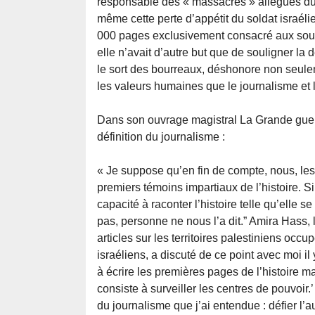
responsable des « massacres » allégués du
même cette perte d’appétit du soldat israél
000 pages exclusivement consacré aux souffr
elle n’avait d’autre but que de souligner la
le sort des bourreaux, déshonore non seulem
les valeurs humaines que le journalisme et 
Dans son ouvrage magistral La Grande guerre
définition du journalisme :
« Je suppose qu’en fin de compte, nous, les
premiers témoins impartiaux de l’histoire. Si
capacité à raconter l’histoire telle qu’elle 
pas, personne ne nous l’a dit.” Amira Hass, l
articles sur les territoires palestiniens occu
israéliens, a discuté de ce point avec moi il 
à écrire les premières pages de l’histoire mai
consiste à surveiller les centres de pouvoir.’
du journalisme que j’ai entendue : défier l’