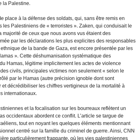
e la Palestine.
e place à la défense des soldats, qui, sans être remis en
us les Palestiniens de « terroristes ». Zaken, qui conduisait le
 La majorité de ceux que nous avons vus étaient des
umée par les déclarations les plus explicites des responsables
e ethnique de la bande de Gaza, est encore présentée par les
 Hamas ». Cette déshumanisation systématique des
du Hamas, légitime implicitement les actes de violence
des civils, principales victimes non seulement « selon le
rôlé par le Hamas (autre précision ignoble dont sont
t décrédibiliser les chiffres vertigineux de la mortalité à
 internationaux.
tiniennes et la focalisation sur les bourreaux reflètent un
s occidentaux abordent ce conflit. L’article se targue de
israéliens, tout en noyant les quelques éléments mentionnant
sionnel centré sur la famille du criminel de guerre. Ainsi, CNN
ière particulièrement frappante, où les vies palestiniennes