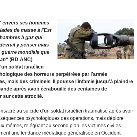
n" envers ses hommes
lades de masse à l’Est
chambres à gaz qui
evrait y penser mais
e guerre mondiale que
yan"
(BD-ANC)
un soldat israélien
chologique des horreurs perpétrées par l’armée
, mais des criminels. Il pousse l’infamie jusqu’à plaindre
iande après avoir écrabouillé des centaines de
 sur cette atrocité.
sacré au suicide d’un soldat israélien traumatisé après avoir
conséquences psychologiques des opérations, mais déplore
s eux-mêmes, reléguant au second plan les victimes civiles
itement une tendance médiatique généralisée en Occident,