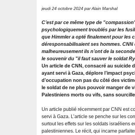
jeudi 24 octobre 2024
par Alain Marshal
C’est par ce même type de "compassio
psychologiquement troublés par les fusil
que Himmler a opté finalement pour les 
déresponsabilisaient ses hommes. CNN d
malheureusement ils n’ont de la second
le souvenir du "il faut sauver le soldat R
Un article de CNN, consacré au suicide d’
ayant servi à Gaza, déplore l’impact psy
d’occupation non pas du côté des victimes
le soldat de ne plus pouvoir manger de v
Palestiniens morts ou vifs, sans sourciller
Un article publié récemment par CNN est con
servi à Gaza. L’article se penche sur les 
surtout les effets sur les soldats israélien
palestiniennes. Le récit, qui incarne parfa