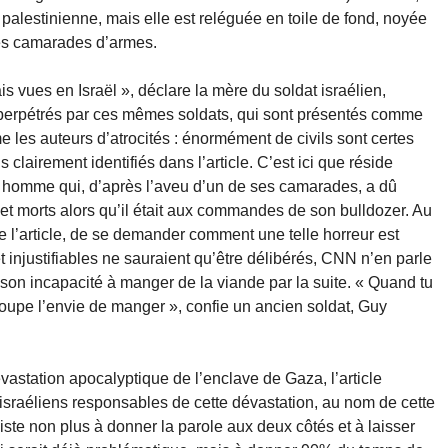
 palestinienne, mais elle est reléguée en toile de fond, noyée
ses camarades d’armes.
is vues en Israël », déclare la mère du soldat israélien,
perpétrés par ces mêmes soldats, qui sont présentés comme
 les auteurs d’atrocités : énormément de civils sont certes
 clairement identifiés dans l’article. C’est ici que réside
 un homme qui, d’après l’aveu d’un de ses camarades, a dû
 et morts alors qu’il était aux commandes de son bulldozer. Au
 de l’article, de se demander comment une telle horreur est
t injustifiables ne sauraient qu’être délibérés, CNN n’en parle
 son incapacité à manger de la viande par la suite. « Quand tu
oupe l’envie de manger », confie un ancien soldat, Guy
évastation apocalyptique de l’enclave de Gaza, l’article
 israéliens responsables de cette dévastation, au nom de cette
siste non plus à donner la parole aux deux côtés et à laisser