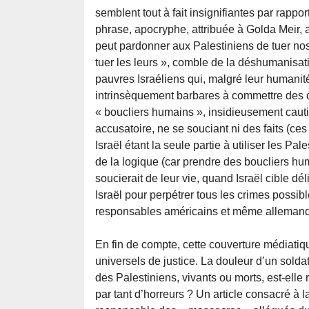
semblent tout à fait insignifiantes par rapp
phrase, apocryphe, attribuée à Golda Meir, 
peut pardonner aux Palestiniens de tuer nos
tuer les leurs », comble de la déshumanisatio
pauvres Israéliens qui, malgré leur humanité
intrinsèquement barbares à commettre des cr
« boucliers humains », insidieusement cauti
accusatoire, ne se souciant ni des faits (ces
Israël étant la seule partie à utiliser les 
de la logique (car prendre des boucliers hu
soucierait de leur vie, quand Israël cible dé
Israël pour perpétrer tous les crimes possi
responsables américains et même allemand
En fin de compte, cette couverture médiatiq
universels de justice. La douleur d’un sold
des Palestiniens, vivants ou morts, est-elle
par tant d’horreurs ? Un article consacré 