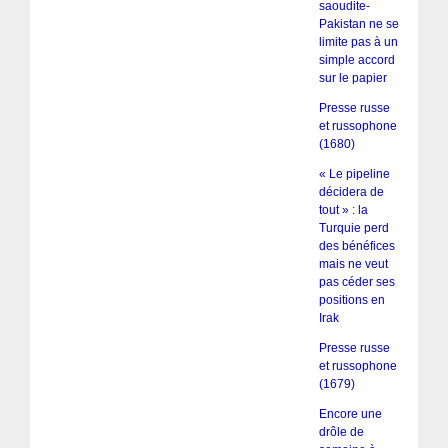
saoudite-
Pakistan ne se
limite pas à un
simple accord
sur le papier
Presse russe
et russophone
(1680)
« Le pipeline
décidera de
tout » : la
Turquie perd
des bénéfices
mais ne veut
pas céder ses
positions en
Irak
Presse russe
et russophone
(1679)
Encore une
drôle de