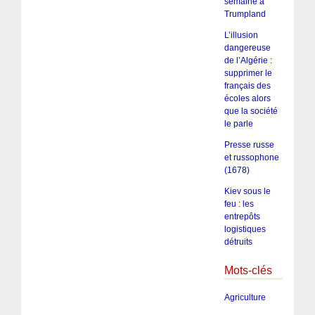
semaine à
Trumpland
L’illusion
dangereuse
de l’Algérie :
supprimer le
français des
écoles alors
que la société
le parle
Presse russe
et russophone
(1678)
Kiev sous le
feu : les
entrepôts
logistiques
détruits
Mots-clés
Agriculture