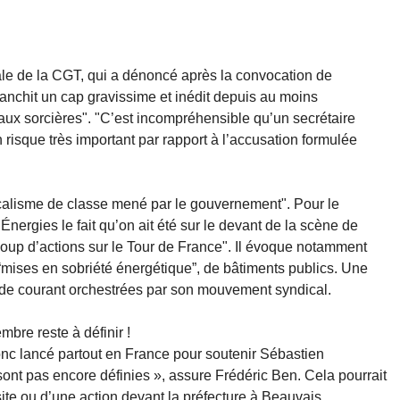
rale de la CGT, qui a dénoncé après la convocation de
ranchit un cap gravissime et inédit depuis au moins
ux sorcières". "C’est incompréhensible qu’un secrétaire
n risque très important par rapport à l’accusation formulée
calisme de classe mené par le gouvernement". Pour le
 Énergies le fait qu’on ait été sur le devant de la scène de
ucoup d’actions sur le Tour de France". Il évoque notamment
 “mises en sobriété énergétique”, de bâtiments publics. Une
de courant orchestrées par son mouvement syndical.
bre reste à définir !
onc lancé partout en France pour soutenir Sébastien
sont pas encore définies », assure Frédéric Ben. Cela pourrait
te ou d’une action devant la préfecture à Beauvais.