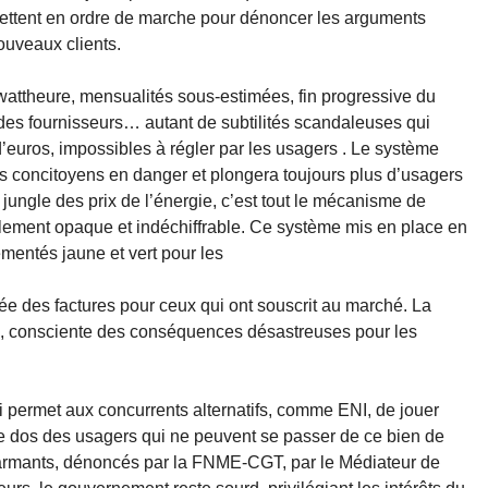
ettent en ordre de marche pour dénoncer les arguments
ouveaux clients.
attheure, mensualités sous-estimées, fin progressive du
 des fournisseurs… autant de subtilités scandaleuses qui
d’euros, impossibles à régler par les usagers . Le système
os concitoyens en danger et plongera toujours plus d’usagers
 jungle des prix de l’énergie, c’est tout le mécanisme de
totalement opaque et indéchiffrable. Ce système mis en place en
lementés jaune et vert pour les
lée des factures pour ceux qui ont souscrit au marché. La
 consciente des conséquences désastreuses pour les
 permet aux concurrents alternatifs, comme ENI, de jouer
 le dos des usagers qui ne peuvent se passer de ce bien de
larmants, dénoncés par la FNME-CGT, par le Médiateur de