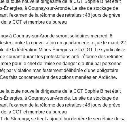
ue la toute nouvelle dirigeante de la CGT Sophie Binet était
s-Énergies, à Gournay-sur-Aronde. Le site de stockage de
rant l’examen de la réforme des retraites : 48 jours de grève
z de la CGT et membre du bureau
rengy à Gournay-sur-Aronde seront solidaires mercredi 6
otester contre la convocation en gendarmerie reçue le mardi 22
le de la fédération Mines-Énergies de la CGT. Le syndicaliste
de courant durant les protestations anti- réforme des retraites
embre pour le chef de "mise en danger d’autrui par personne
té) par violation manifestement délibérée d’une obligatoire
 Ces faits concerneraient des actions menées en Ardèche.
ue la toute nouvelle dirigeante de la CGT Sophie Binet était
s-Énergies, à Gournay-sur-Aronde. Le site de stockage de
rant l’examen de la réforme des retraites : 48 jours de grève
z de la CGT et membre du bureau
T de Storengy, se tient aujourd’hui derrière le secrétaire de sa