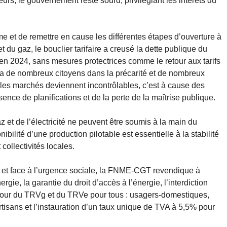
rs, le gouvernement reste sourd, privilégiant les intérêts du
me et de remettre en cause les différentes étapes d’ouverture à
t du gaz, le bouclier tarifaire a creusé la dette publique du
 en 2024, sans mesures protectrices comme le retour aux tarifs
nera de nombreux citoyens dans la précarité et de nombreux
Si les marchés deviennent incontrôlables, c’est à cause des
ence de planifications et de la perte de la maîtrise publique.
z et de l’électricité ne peuvent être soumis à la main du
bilité d’une production pilotable est essentielle à la stabilité
collectivités locales.
é et face à l’urgence sociale, la FNME-CGT revendique à
ie, la garantie du droit d’accès à l’énergie, l’interdiction
retour du TRVg et du TRVe pour tous : usagers-domestiques,
rtisans et l’instauration d’un taux unique de TVA à 5,5% pour