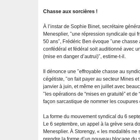
Chasse aux sorcières !
À l’instar de Sophie Binet, secrétaire géné
Menesplier, "une répression syndicale qui f
50 ans", Frédéric Ben évoque "une chasse a
confédéral et fédéral soit auditionné avec u
(mise en danger d’autrui)", estime-t-il.
Il dénonce une "effroyable chasse au syndi
cégétiste, "on fait payer au secteur Mines et
janvier à juin, et même en juillet avec bea
"les opérations de “mises en gratuité” et de
façon sarcastique de nommer les coupures 
La forme du mouvement syndical du 6 septem
Le 6 septembre, un appel à la grève sera d
Menesplier. À Storengy, « les modalités ne 
prendre la forme d’un nouveau blocage du si