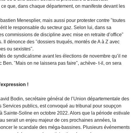
à ce que, dans chaque département, on manifeste devant les
astien Menesplier, mais aussi pour protester contre "toutes
hérit le responsable du secteur gaz. Selon lui, dans sa
 commissions de discipline avec mise en retraite d’office"
es. Il dénonce des "dossiers truqués, montés de A à Z avec
ues ou sexistes".
tés de syndicalisme avant les élections de novembre qu’il ne
 Ben. "Mais on ne laissera pas faire", achève- t-il, on sera
d’expression !
vid Bodin, secrétaire général de l’Union départementale des
 Services publics, est convoqué au tribunal pour soupçon
 à Sainte-Soline en octobre 2022. Alors que la période estivale
eau serait un enjeu majeur de ces prochaines années, la
énoncer le scandale des méga-bassines. Plusieurs événements