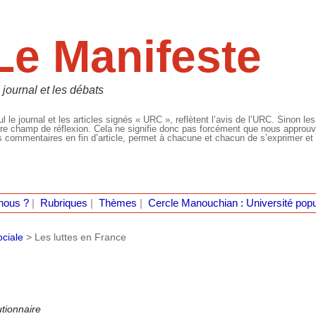
Le Manifeste
 journal et les débats
l le journal et les articles signés « URC », reflètent l’avis de l’URC. Sinon les
re champ de réflexion. Cela ne signifie donc pas forcément que nous approuvio
 commentaires en fin d’article, permet à chacune et chacun de s’exprimer et 
nous ?
|
Rubriques
|
Thèmes
|
Cercle Manouchian : Université popu
ociale
>
Les luttes en France
tionnaire