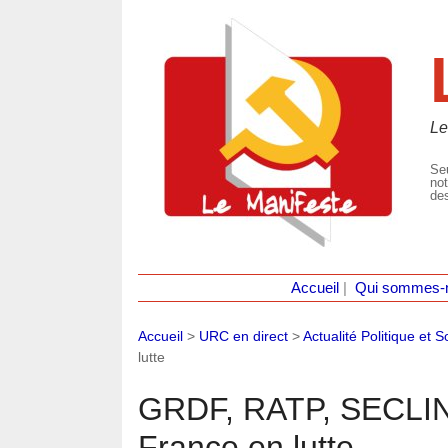
Le
Seu
not
des
Accueil
|
Qui sommes-
Accueil
>
URC en direct
>
Actualité Politique et S
lutte
GRDF, RATP, SECLI
France en lutte