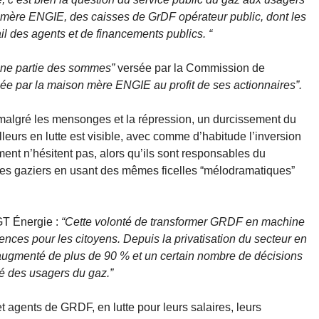
n mère ENGIE, des caisses de GrDF opérateur public, dont les
l des agents et de financements publics. “
une partie des sommes”
versée par la Commission de
ée par la maison mère ENGIE au profit de ses actionnaires”.
 malgré les mensonges et la répression, un durcissement du
lleurs en lutte est visible, avec comme d’habitude l’inversion
ement n’hésitent pas, alors qu’ils sont responsables du
 les gaziers en usant des mêmes ficelles “mélodramatiques”
GT Énergie :
“Cette volonté de transformer GRDF en machine
ces pour les citoyens. Depuis la privatisation du secteur en
 augmenté de plus de 90 % et un certain nombre de décisions
té des usagers du gaz.”
et agents de GRDF, en lutte pour leurs salaires, leurs