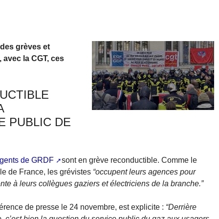
 des grèves et
, avec la CGT, ces
UCTIBLE
A
 PUBLIC DE
gents de GRDF
sont en grève reconductible. Comme le
e de France, les grévistes
“occupent leurs agences pour
te à leurs collègues gaziers et électriciens de la branche.”
ence de presse le 24 novembre, est explicite :
“Derrière
, c’est bien la question du service public du gaz aux usagers