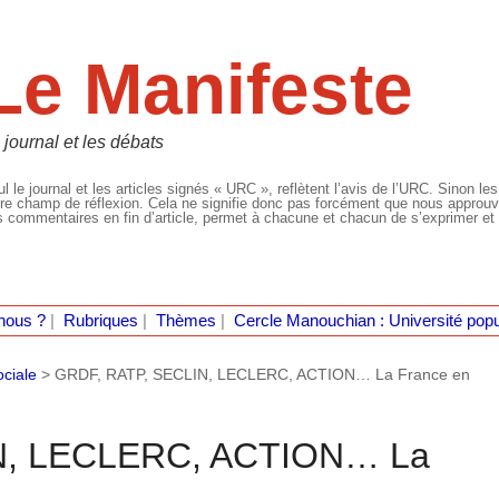
Le Manifeste
 journal et les débats
l le journal et les articles signés « URC », reflètent l’avis de l’URC. Sinon les
re champ de réflexion. Cela ne signifie donc pas forcément que nous approuvio
 commentaires en fin d’article, permet à chacune et chacun de s’exprimer et 
nous ?
|
Rubriques
|
Thèmes
|
Cercle Manouchian : Université popu
ociale
>
GRDF, RATP, SECLIN, LECLERC, ACTION… La France en
N, LECLERC, ACTION… La