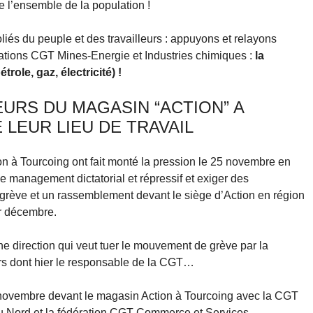
de l’ensemble de la population !
liés du peuple et des travailleurs : appuyons et relayons
érations CGT Mines-Energie et Industries chimiques :
la
role, gaz, électricité) !
EURS DU MAGASIN “ACTION” A
LEUR LIEU DE TRAVAIL
on à Tourcoing ont fait monté la pression le 25 novembre en
le management dictatorial et répressif et exiger des
grève et un rassemblement devant le siège d’Action en région
r décembre.
ne direction qui veut tuer le mouvement de grève par la
ours dont hier le responsable de la CGT…
novembre devant le magasin Action à Tourcoing avec la CGT
u Nord et la fédération CGT Commerce et Services.