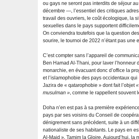
ou gays ne seront pas interdits de séjour au 
décembre —, l’essentiel des critiques adress
travail des ouvriers, le coût écologique, la 
sexuelles dans le pays supportent difficileme
On conviendra toutefois que la question des 
sourire, le tournoi de 2022 n’étant pas une 
C’est compter sans l’appareil de communica
Ben Hamad Al-Thani, pour laver l’honneur de
monarchie, en évacuant donc d’office la pro
et l’islamophobie des pays occidentaux qui e
Jazira de « qatarophobie » dont fait l’objet
«
musulman »
, comme le rappellent souvent 
Doha n’en est pas à sa première expérience 
pays par ses voisins du Conseil de coopér
dénigrement sans précédent, suite à un diffé
nationaliste de ses habitants. Le pays en est
Al-Majd », Tamim la Gloire. Aujourd’hui, la 