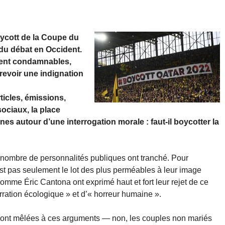
oycott de la Coupe du
 du débat en Occident.
ement condamnables,
revoir une indignation
icles, émissions,
sociaux, la place
s autour d’une interrogation morale : faut-il boycotter la
 nombre de personnalités publiques ont tranché. Pour
est pas seulement le lot des plus perméables à leur image
mme Éric Cantona ont exprimé haut et fort leur rejet de ce
berration écologique » et d’« horreur humaine ».
ont mêlées à ces arguments — non, les couples non mariés