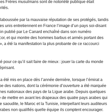
les Frères musulmans sont de notoriété publique était
rités.
claboussée par la mauvaise réputation de ses protégés, tandis
s unis entretiennent en France l’image d’un pays soi-disant
ssin publié par Le Canard enchaîné dans son numéro
décor, et qui montre des hommes barbus et armés portant des
», a été la manifestation la plus probante de ce raccourci
é pour ce qu’il sait faire de mieux : jouer la carte du monde
éprisant.
 a été mis en place dès l’année dernière, lorsque l’émirat a
abe des nations, dont la cérémonie d’ouverture a été marquée
hymnes nationaux des pays de la Ligue arabe. Depuis quelques
e de mettre en avant les drapeaux des quatre pays arabes qui
e saoudite, le Maroc et la Tunisie, interpellant leurs auditeurs
rabes non qualifiés quelle équipe ils comptent encourager.