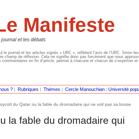
Le Manifeste
 journal et les débats
l le journal et les articles signés « URC », reflètent l’avis de l’URC. Sinon les
re champ de réflexion. Cela ne signifie donc pas forcément que nous approuvio
 commentaires en fin d’article, permet à chacune et chacun de s’exprimer et 
nous ?
|
Rubriques
|
Thèmes
|
Cercle Manouchian : Université popu
oycott du Qatar ou la fable du dromadaire qui ne voit pas sa bosse
u la fable du dromadaire qui