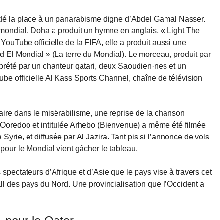
dé la place à un panarabisme digne d’Abdel Gamal Nasser.
u mondial, Doha a produit un hymne en anglais, « Light The
 YouTube officielle de la FIFA, elle a produit aussi une
d El Mondial » (La terre du Mondial). Le morceau, produit par
rprété par un chanteur qatari, deux Saoudien·nes et un
Tube officielle Al Kass Sports Channel, chaîne de télévision
 faire dans le misérabilisme, une reprise de la chanson
i Ooredoo et intitulée Arhebo (Bienvenue) a même été filmée
yrie, et diffusée par Al Jazira. Tant pis si l’annonce de vols
 pour le Mondial vient gâcher le tableau.
spectateurs d’Afrique et d’Asie que le pays vise à travers cet
ll des pays du Nord. Une provincialisation que l’Occident a