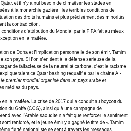
Qatar, et il n’y a nul besoin de climatiser les stades en
ées à la monarchie gazière : les terribles conditions de
situation des droits humains et plus précisément des minorités
nt la contradiction.
conditions d’attribution du Mondial par la FIFA fait au mieux
exception en la matière.
tion de Doha et l’implication personnelle de son émir, Tamim
 son pays. Si l’on s’en tient à la défense sérieuse de la
pagande fallacieuse de la neutralité carbone, c’est le racisme
xpliqueraient ce Qatar bashing requalifié par la chaîne Al-
 le premier mondial organisé dans un pays arabe et
les médias du pays.
en la matière. La crise de 2017 qui a conduit au boycott du
ation du Golfe (CCG), ainsi qu’à une campagne de
rend avec l’Arabie saoudite n’a fait que renforcer le sentiment
 sorti renforcé, et le jeune émir y a gagné le titre de « Tamim
même fierté nationaliste se sent à travers les messages