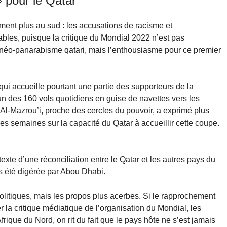
» pour le Qatar
ment plus au sud : les accusations de racisme et
ables, puisque la critique du Mondial 2022 n’est pas
e néo-panarabisme qatari, mais l’enthousiasme pour ce premier
, qui accueille pourtant une partie des supporteurs de la
’un des 160 vols quotidiens en guise de navettes vers les
 Al-Mazrou’i, proche des cercles du pouvoir, a exprimé plus
res semaines sur la capacité du Qatar à accueillir cette coupe.
exte d’une réconciliation entre le Qatar et les autres pays du
s été digérée par Abou Dhabi.
 politiques, mais les propos plus acerbes. Si le rapprochement
 la critique médiatique de l’organisation du Mondial, les
ique du Nord, on rit du fait que le pays hôte ne s’est jamais