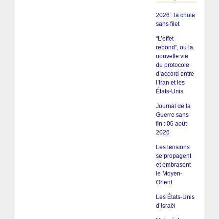
2026 : la chute
sans filet
“L’effet
rebond”, ou la
nouvelle vie
du protocole
d’accord entre
l’Iran et les
États-Unis
Journal de la
Guerre sans
fin : 06 août
2026
Les tensions
se propagent
et embrasent
le Moyen-
Orient
Les États-Unis
d’Israël