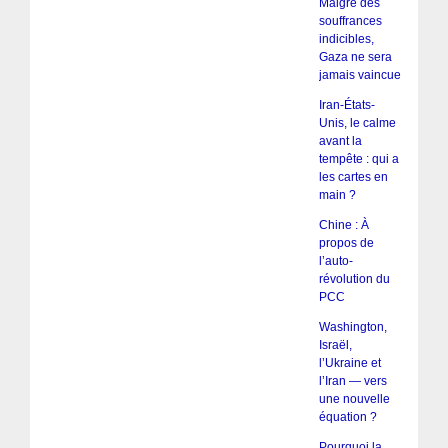
Malgré des
souffrances
indicibles,
Gaza ne sera
jamais vaincue
Iran-États-
Unis, le calme
avant la
tempête : qui a
les cartes en
main ?
Chine : À
propos de
l’auto-
révolution du
PCC
Washington,
Israël,
l’Ukraine et
l’Iran — vers
une nouvelle
équation ?
Pourquoi la