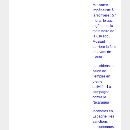
Massacre
impérialiste à
la frontière : 57
morts, le gaz
algérien et la
main noire de
la CIA et du
Mossad
derrière la fuite
en avant de
Ceuta
Les chiens de
salon de
l’empire en
pleine
activité…La
campagne
contre le
Nicaragua
Incendies en
Espagne : les
sanctions
européennes