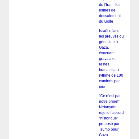
de l’Iran : les
usines de
dessalement
du Golfe
Israël efface
les preuves du
génocide à
Gaza,
évacuant
gravats et
restes
humains au
rythme de 100
camions par
jour
“Ce n’est pas
notre projet” :
Netanyahu
rejette l’accord
“historique”
proposé par
Trump pour
Gaza