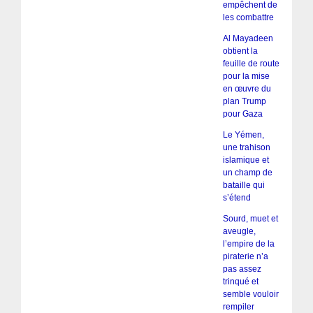
empêchent de
les combattre
Al Mayadeen
obtient la
feuille de route
pour la mise
en œuvre du
plan Trump
pour Gaza
Le Yémen,
une trahison
islamique et
un champ de
bataille qui
s’étend
Sourd, muet et
aveugle,
l’empire de la
piraterie n’a
pas assez
trinqué et
semble vouloir
rempiler