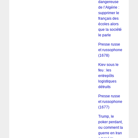
dangereuse
de l’Algérie :
supprimer le
français des
écoles alors
que la société
le parle
Presse russe
et russophone
(1678)
Kiev sous le
feu : les
entrepôts
logistiques
détruits
Presse russe
et russophone
(1677)
Trump, le
poker perdant,
ou comment la
guerre en Iran