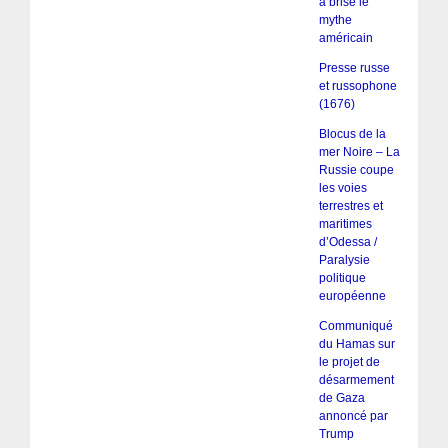
a brisé le
mythe
américain
Presse russe
et russophone
(1676)
Blocus de la
mer Noire – La
Russie coupe
les voies
terrestres et
maritimes
d’Odessa /
Paralysie
politique
européenne
Communiqué
du Hamas sur
le projet de
désarmement
de Gaza
annoncé par
Trump