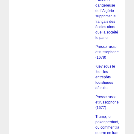
L’illusion
dangereuse
de l’Algérie :
supprimer le
français des
écoles alors
que la société
le parle
Presse russe
et russophone
(1678)
Kiev sous le
feu : les
entrepôts
logistiques
détruits
Presse russe
et russophone
(1677)
Trump, le
poker perdant,
ou comment la
guerre en Iran