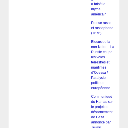
a brisé le
mythe
américain
Presse russe
et russophone
(1676)
Blocus de la
mer Noire – La
Russie coupe
les voies
terrestres et
maritimes
d’Odessa /
Paralysie
politique
européenne
Communiqué
du Hamas sur
le projet de
désarmement
de Gaza
annoncé par
Trump