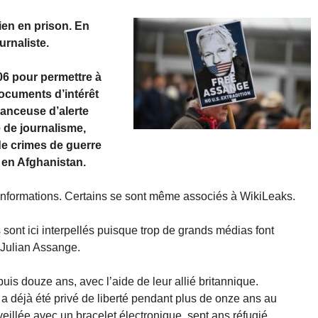
ien en prison. En
urnaliste.
6 pour permettre à
documents d’intérêt
 lanceuse d’alerte
 de journalisme,
e crimes de guerre
 en Afghanistan.
 informations. Certains se sont même associés à WikiLeaks.
s sont ici interpellés puisque trop de grands médias font
 Julian Assange.
uis douze ans, avec l’aide de leur allié britannique.
l a déjà été privé de liberté pendant plus de onze ans au
llée avec un bracelet électronique, sept ans réfugié