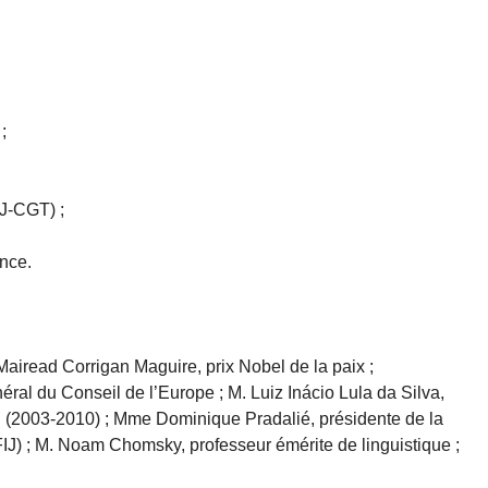
;
J-CGT) ;
nce.
Mairead Corrigan Maguire, prix Nobel de la paix ;
ral du Conseil de l’Europe ; M. Luiz Inácio Lula da Silva,
l (2003-2010) ; Mme Dominique Pradalié, présidente de la
FIJ) ; M. Noam Chomsky, professeur émérite de linguistique ;