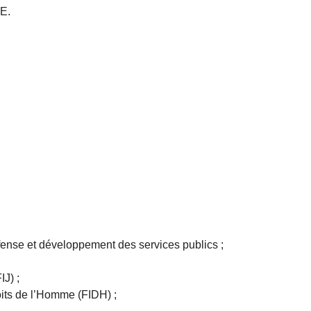
E.
fense et développement des services publics ;
IJ) ;
oits de l’Homme (FIDH) ;