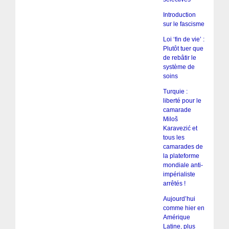
Introduction
sur le fascisme
Loi ‘fin de vie’ :
Plutôt tuer que
de rebâtir le
système de
soins
Turquie :
liberté pour le
camarade
Miloš
Karavezić et
tous les
camarades de
la plateforme
mondiale anti-
impérialiste
arrêtés !
Aujourd’hui
comme hier en
Amérique
Latine, plus