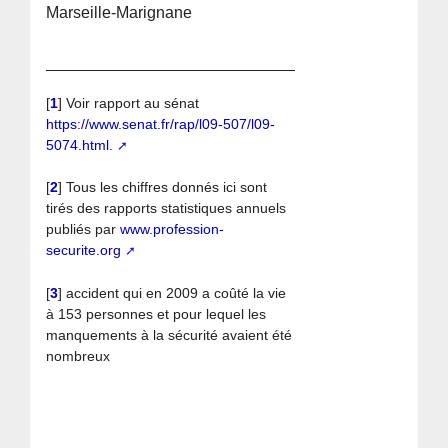
Marseille-Marignane
[
1
]
Voir rapport au sénat
https://www.senat.fr/rap/l09-507/l09-
5074.html.
[
2
]
Tous les chiffres donnés ici sont
tirés des rapports statistiques annuels
publiés par
www.profession-
securite.org
[
3
]
accident qui en 2009 a coûté la vie
à 153 personnes et pour lequel les
manquements à la sécurité avaient été
nombreux