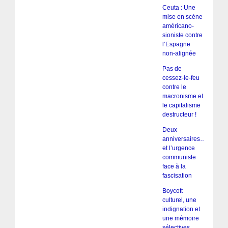
Ceuta : Une
mise en scène
américano-
sioniste contre
l’Espagne
non-alignée
Pas de
cessez-le-feu
contre le
macronisme et
le capitalisme
destructeur !
Deux
anniversaires…
et l’urgence
communiste
face à la
fascisation
Boycott
culturel, une
indignation et
une mémoire
sélectives