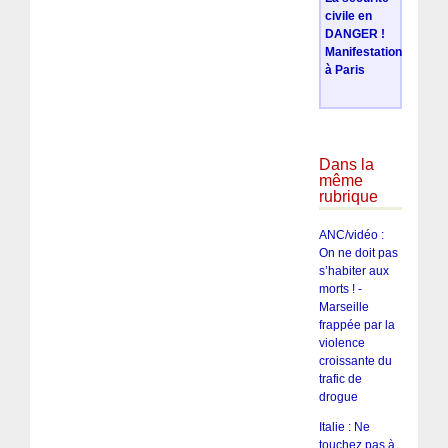
civile en
DANGER !
Manifestation
à Paris
Dans la
même
rubrique
ANC/vidéo :
On ne doit pas
s’habiter aux
morts ! -
Marseille
frappée par la
violence
croissante du
trafic de
drogue
Italie : Ne
touchez pas à