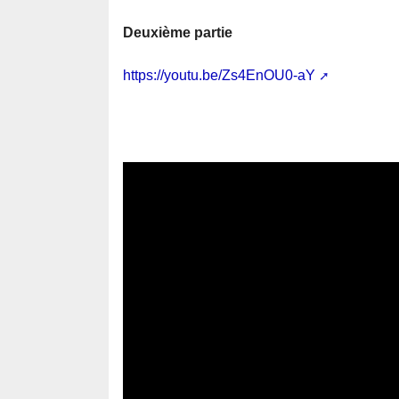
Deuxième partie
https://youtu.be/Zs4EnOU0-aY