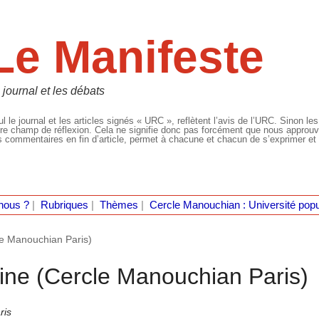
Le Manifeste
 journal et les débats
l le journal et les articles signés « URC », reflètent l’avis de l’URC. Sinon les
re champ de réflexion. Cela ne signifie donc pas forcément que nous approuvio
 commentaires en fin d’article, permet à chacune et chacun de s’exprimer et 
nous ?
|
Rubriques
|
Thèmes
|
Cercle Manouchian : Université popu
cle Manouchian Paris)
stine (Cercle Manouchian Paris)
ris