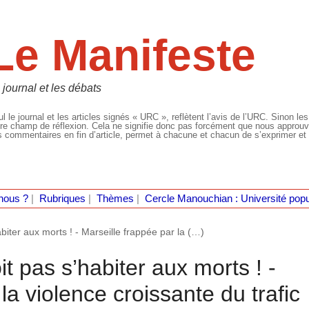
Le Manifeste
 journal et les débats
l le journal et les articles signés « URC », reflètent l’avis de l’URC. Sinon les
re champ de réflexion. Cela ne signifie donc pas forcément que nous approuvio
 commentaires en fin d’article, permet à chacune et chacun de s’exprimer et 
nous ?
|
Rubriques
|
Thèmes
|
Cercle Manouchian : Université popu
biter aux morts ! - Marseille frappée par la (…)
t pas s’habiter aux morts ! -
la violence croissante du trafic