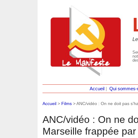
Le
Seu
not
des
Accueil
|
Qui sommes-
Accueil
>
Films
>
ANC/vidéo : On ne doit pas s’ha
ANC/vidéo : On ne doi
Marseille frappée par 