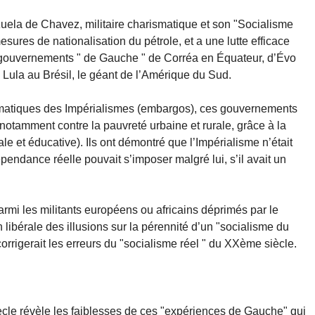
zuela de Chavez, militaire charismatique et son "Socialisme
mesures de nationalisation du pétrole, et a une lutte efficace
es gouvernements " de Gauche " de Corréa en Équateur, d’Évo
e Lula au Brésil, le géant de l’Amérique du Sud.
matiques des Impérialismes (embargos), ces gouvernements
, notamment contre la pauvreté urbaine et rurale, grâce à la
le et éducative). Ils ont démontré que l’Impérialisme n’était
pendance réelle pouvait s’imposer malgré lui, s’il avait un
mi les militants européens ou africains déprimés par le
 libérale des illusions sur la pérennité d’un "socialisme du
corrigerait les erreurs du "socialisme réel " du XXème siècle.
cle révèle les faiblesses de ces "expériences de Gauche" qui