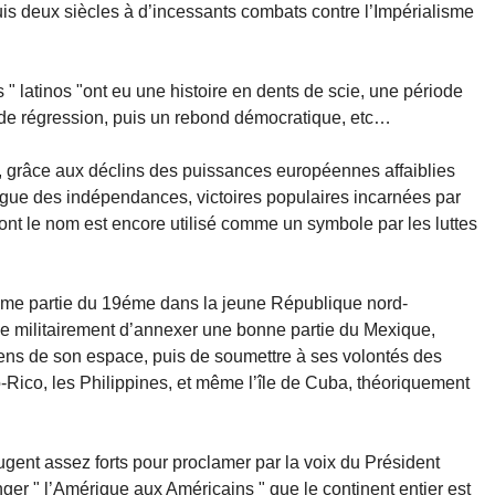
is deux siècles à d’incessants combats contre l’Impérialisme
 " latinos "ont eu une histoire en dents de scie, une période
e de régression, puis un rebond démocratique, etc…
, grâce aux déclins des puissances européennes affaiblies
ague des indépendances, victoires populaires incarnées par
nt le nom est encore utilisé comme un symbole par les luttes
ème partie du 19éme dans la jeune République nord-
ble militairement d’annexer une bonne partie du Mexique,
ens de son espace, puis de soumettre à ses volontés des
Rico, les Philippines, et même l’île de Cuba, théoriquement
gent assez forts pour proclamer par la voix du Président
r " l’Amérique aux Américains " que le continent entier est