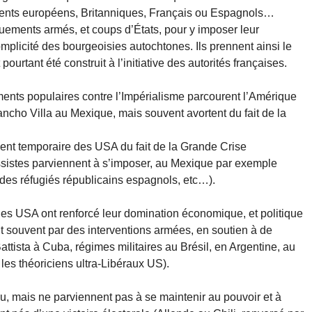
urrents européens, Britanniques, Français ou Espagnols…
rquements armés, et coups d’États, pour y imposer leur
plicité des bourgeoisies autochtones. Ils prennent ainsi le
ourtant été construit à l’initiative des autorités françaises.
ts populaires contre l’Impérialisme parcourent l’Amérique
ncho Villa au Mexique, mais souvent avortent du fait de la
ement temporaire des USA du fait de la Grande Crise
istes parviennent à s’imposer, au Mexique par exemple
 des réfugiés républicains espagnols, etc…).
les USA ont renforcé leur domination économique, et politique
it souvent par des interventions armées, en soutien à de
ttista à Cuba, régimes militaires au Brésil, en Argentine, au
les théoriciens ultra-Libéraux US).
u, mais ne parviennent pas à se maintenir au pouvoir et à