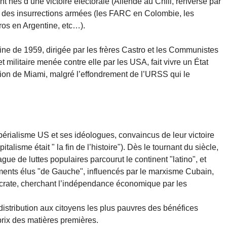
nt nés d’une victoire électorale (Allende au Chili, renversé par
ar des insurrections armées (les FARC en Colombie, les
ros en Argentine, etc…).
ne de 1959, dirigée par les frères Castro et les Communistes
militaire menée contre elle par les USA, fait vivre un État
avion de Miami, malgré l’effondrement de l’URSS qui le
périalisme US et ses idéologues, convaincus de leur victoire
talisme était " la fin de l’histoire"). Dès le tournant du siècle,
ague de luttes populaires parcourut le continent "latino", et
nts élus "de Gauche", influencés par le marxisme Cubain,
crate, cherchant l’indépendance économique par les
edistribution aux citoyens les plus pauvres des bénéfices
prix des matières premières.