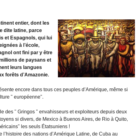
tinent entier, dont les
 dite latine, parce
is et Espagnols, qui lui
eignées à l’école,
gnol ont fini par y être
millions de paysans et
ment leurs langues
ux forêts d’Amazonie.
 présente encore dans tous ces peuples d’Amérique, même si
ulture " européenne".
le des " Gringos " envahisseurs et exploiteurs depuis deux
toyens si divers, de Mexico à Buenos Aires, de Rio à Quito,
éricains" les seuls Étatsuniens !
 l’histoire des nations d’Amérique Latine, de Cuba au