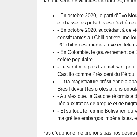
par une série de victoires électorales, couro
- En octobre 2020, le parti d’Evo Mo
et chasse les putschistes d’extrême d
- En octobre 2020, succédant à de vi
constituantes au Chili ont été une lou
PC chilien est même arrivé en tête da
- En Colombie, le gouvernement de Dro
colère populaire.
- Le scrutin le plus traumatisant pour l
Castillo comme Président du Pérou !
- Et la magistrature brésilienne a 
Brésil devant les protestations popul
- Au Mexique, la Gauche réformiste d
liée aux trafics de drogue et de migra
- Et surtout, le régime Bolivarien du
malgré les embargos impérialistes, et
Pas d’euphorie, ne prenons pas nos désirs p