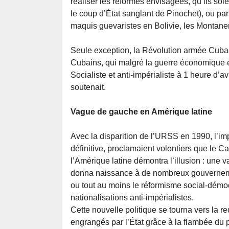
réaliser les réformes envisagées, qu’ils soie
le coup d’État sanglant de Pinochet), ou p
maquis guevaristes en Bolivie, les Montane
Seule exception, la Révolution armée Cubai
Cubains, qui malgré la guerre économique et 
Socialiste et anti-impérialiste à 1 heure d’
soutenait.
Vague de gauche en Amérique latine
Avec la disparition de l’URSS en 1990, l’im
définitive, proclamaient volontiers que le Capi
l’Amérique latine démontra l’illusion : une v
donna naissance à de nombreux gouverneme
ou tout au moins le réformisme social-démo
nationalisations anti-impérialistes.
Cette nouvelle politique se tourna vers la r
engrangés par l’État grâce à la flambée du 