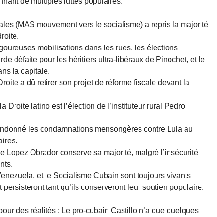
nnant de multiples luttes populaires.
rales (MAS mouvement vers le socialisme) a repris la majorité
roite.
goureuses mobilisations dans les rues, les élections
rde défaite pour les héritiers ultra-libéraux de Pinochet, et le
ns la capitale.
ite a dû retirer son projet de réforme fiscale devant la
a Droite latino est l’élection de l’instituteur rural Pedro
abandonné les condamnations mensongères contre Lula au
aires.
e Lopez Obrador conserve sa majorité, malgré l’insécurité
nts.
 Venezuela, et le Socialisme Cubain sont toujours vivants
 persisteront tant qu’ils conserveront leur soutien populaire.
our des réalités : Le pro-cubain Castillo n’a que quelques