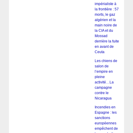
impérialiste à
la frontière : 57
morts, le gaz
algérien et la
main noire de
la CIA et du
Mossad
derrière la fuite
en avant de
Ceuta
Les chiens de
salon de
l’empire en
pleine
activité…La
campagne
contre le
Nicaragua
Incendies en
Espagne : les
sanctions
européennes
empêchent de