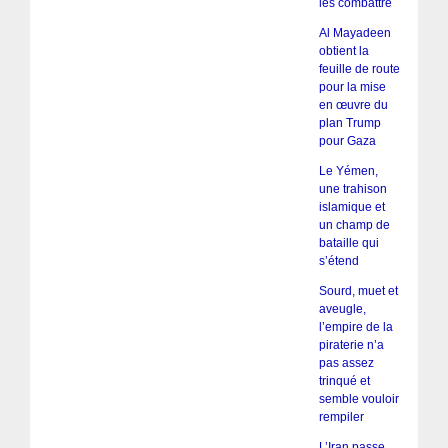
les combattre
Al Mayadeen
obtient la
feuille de route
pour la mise
en œuvre du
plan Trump
pour Gaza
Le Yémen,
une trahison
islamique et
un champ de
bataille qui
s’étend
Sourd, muet et
aveugle,
l’empire de la
piraterie n’a
pas assez
trinqué et
semble vouloir
rempiler
L’Iran passe