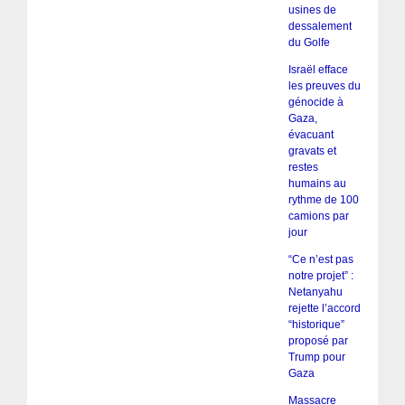
usines de
dessalement
du Golfe
Israël efface
les preuves du
génocide à
Gaza,
évacuant
gravats et
restes
humains au
rythme de 100
camions par
jour
“Ce n’est pas
notre projet” :
Netanyahu
rejette l’accord
“historique”
proposé par
Trump pour
Gaza
Massacre