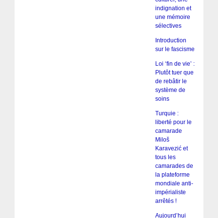
indignation et
une mémoire
sélectives
Introduction
sur le fascisme
Loi ‘fin de vie’ :
Plutôt tuer que
de rebâtir le
système de
soins
Turquie :
liberté pour le
camarade
Miloš
Karavezić et
tous les
camarades de
la plateforme
mondiale anti-
impérialiste
arrêtés !
Aujourd’hui