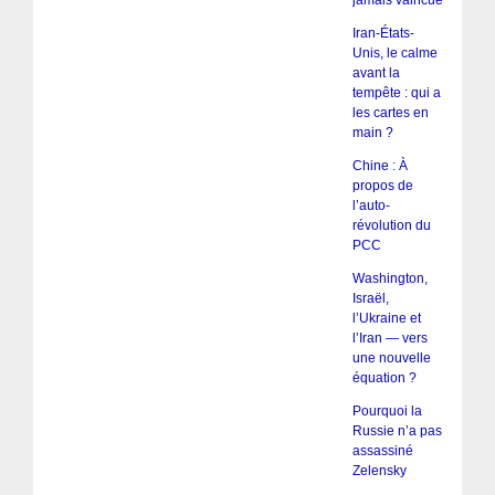
jamais vaincue
Iran-États-
Unis, le calme
avant la
tempête : qui a
les cartes en
main ?
Chine : À
propos de
l’auto-
révolution du
PCC
Washington,
Israël,
l’Ukraine et
l’Iran — vers
une nouvelle
équation ?
Pourquoi la
Russie n’a pas
assassiné
Zelensky