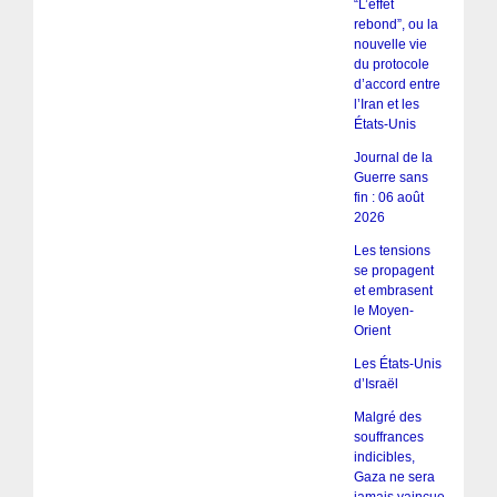
“L’effet
rebond”, ou la
nouvelle vie
du protocole
d’accord entre
l’Iran et les
États-Unis
Journal de la
Guerre sans
fin : 06 août
2026
Les tensions
se propagent
et embrasent
le Moyen-
Orient
Les États-Unis
d’Israël
Malgré des
souffrances
indicibles,
Gaza ne sera