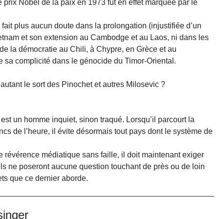
e prix Nobel de la paix en 1973 fut en effet marquée par le
fait plus aucun doute dans la prolongation (injustifiée d’un
Vietnam et son extension au Cambodge et au Laos, ni dans les
e la démocratie au Chili, à Chypre, en Grèce et au
 sa complicité dans le génocide du Timor-Oriental.
r autant le sort des Pinochet et autres Milosevic ?
est un homme inquiet, sinon traqué. Lorsqu’il parcourt la
ancs de l’heure, il évite désormais tout pays dont le système de
ne révérence médiatique sans faille, il doit maintenant exiger
ils ne poseront aucune question touchant de près ou de loin
ets que ce dernier aborde.
singer