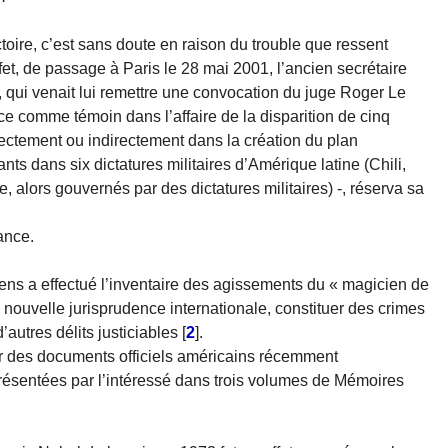
ctoire, c’est sans doute en raison du trouble que ressent
ffet, de passage à Paris le 28 mai 2001, l’ancien secrétaire
le, qui venait lui remettre une convocation du juge Roger Le
ice comme témoin dans l’affaire de la disparition de cinq
rectement ou indirectement dans la création du plan
 dans six dictatures militaires d’Amérique latine (Chili,
, alors gouvernés par des dictatures militaires) -, réserva sa
ance.
hens a effectué l’inventaire des agissements du « magicien de
a nouvelle jurisprudence internationale, constituer des crimes
autres délits justiciables
[
2
]
.
ur des documents officiels américains récemment
 présentées par l’intéressé dans trois volumes de Mémoires