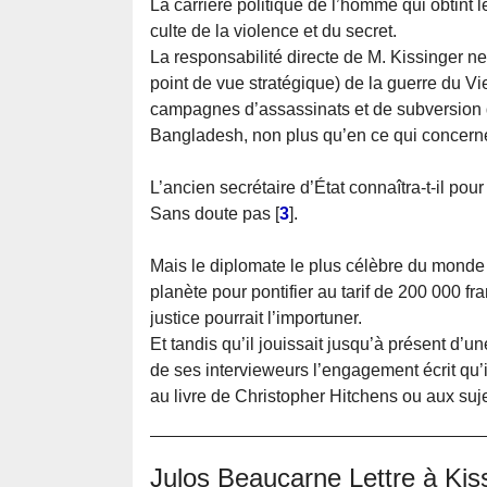
La carrière politique de l’homme qui obtint l
culte de la violence et du secret.
La responsabilité directe de M. Kissinger ne 
point de vue stratégique) de la guerre du 
campagnes d’assassinats et de subversion d
Bangladesh, non plus qu’en ce qui concerne
L’ancien secrétaire d’État connaîtra-t-il pou
Sans doute pas
[
3
]
.
Mais le diplomate le plus célèbre du monde 
planète pour pontifier au tarif de 200 000 fr
justice pourrait l’importuner.
Et tandis qu’il jouissait jusqu’à présent d’u
de ses intervieweurs l’engagement écrit qu’
au livre de Christopher Hitchens ou aux suj
Julos Beaucarne Lettre à Kis