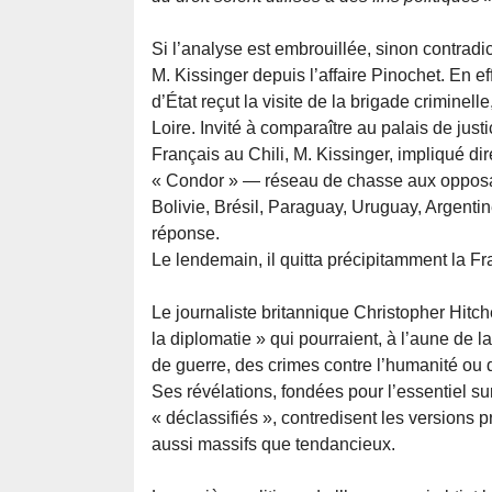
Si l’analyse est embrouillée, sinon contradi
M. Kissinger depuis l’affaire Pinochet. En e
d’État reçut la visite de la brigade criminel
Loire. Invité à comparaître au palais de just
Français au Chili, M. Kissinger, impliqué di
« Condor » — réseau de chasse aux opposants
Bolivie, Brésil, Paraguay, Uruguay, Argentine
réponse.
Le lendemain, il quitta précipitamment la Fr
Le journaliste britannique Christopher Hitc
la diplomatie » qui pourraient, à l’aune de l
de guerre, des crimes contre l’humanité ou d’
Ses révélations, fondées pour l’essentiel s
« déclassifiés », contredisent les versions
aussi massifs que tendancieux.