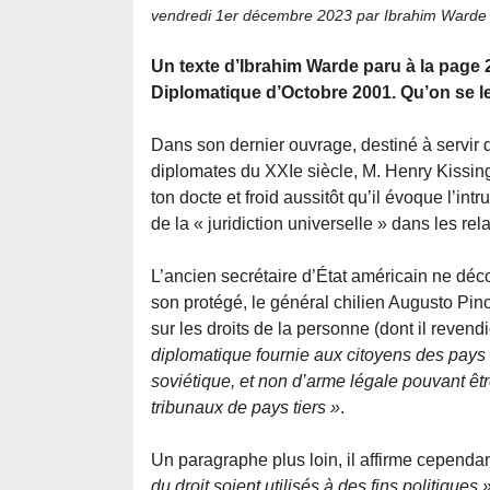
vendredi 1er décembre 2023
par Ibrahim Warde
Un texte d’Ibrahim Warde paru à la page
Diplomatique d’Octobre 2001. Qu’on se le
Dans son dernier ouvrage, destiné à servir 
diplomates du XXIe siècle, M. Henry Kissing
ton docte et froid aussitôt qu’il évoque l’int
de la « juridiction universelle » dans les rel
L’ancien secrétaire d’État américain ne déco
son protégé, le général chilien Augusto Pino
sur les droits de la personne (dont il revendi
diplomatique fournie aux citoyens des pays
soviétique, et non d’arme légale pouvant êtr
tribunaux de pays tiers »
.
Un paragraphe plus loin, il affirme cependant
du droit soient utilisés à des fins politiques »