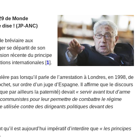
 29 de Monde
 dise ! (JP-ANC)
de bréviaire aux
er se départit de son
rusion récente du principe
ations internationales
[
1
]
.
lère pas lorsqu’il parle de l’arrestation à Londres, en 1998, de
chet, sur ordre d’un juge d’Espagne. Il affirme que le discours
que par ailleurs la paternité) devait
« servir avant tout d’arme
 communistes pour leur permettre de combattre le régime
e utilisée contre des dirigeants politiques devant des
 qu’il est aujourd’hui impératif d’interdire que
« les principes
.