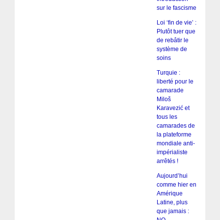
sur le fascisme
Loi ‘fin de vie’ :
Plutôt tuer que
de rebâtir le
système de
soins
Turquie :
liberté pour le
camarade
Miloš
Karavezić et
tous les
camarades de
la plateforme
mondiale anti-
impérialiste
arrêtés !
Aujourd’hui
comme hier en
Amérique
Latine, plus
que jamais :
NO