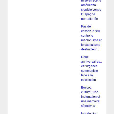
mise en scène
américano-
sioniste contre
l’Espagne
non-alignée
Pas de
cessez-le-feu
contre le
macronisme et
le capitalisme
destructeur !
Deux
anniversaires…
et l’urgence
communiste
face à la
fascisation
Boycott
culturel, une
indignation et
une mémoire
sélectives
Introduction