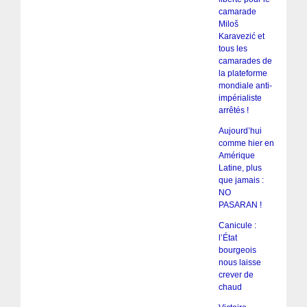
camarade
Miloš
Karavezić et
tous les
camarades de
la plateforme
mondiale anti-
impérialiste
arrêtés !
Aujourd’hui
comme hier en
Amérique
Latine, plus
que jamais :
NO
PASARAN !
Canicule :
l’État
bourgeois
nous laisse
crever de
chaud