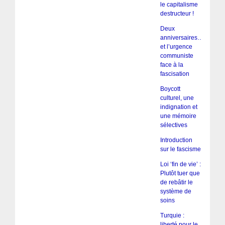
le capitalisme
destructeur !
Deux
anniversaires…
et l’urgence
communiste
face à la
fascisation
Boycott
culturel, une
indignation et
une mémoire
sélectives
Introduction
sur le fascisme
Loi ‘fin de vie’ :
Plutôt tuer que
de rebâtir le
système de
soins
Turquie :
liberté pour le