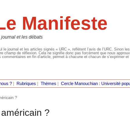
Le Manifeste
 journal et les débats
l le journal et les articles signés « URC », reflètent l’avis de l’URC. Sinon les
re champ de réflexion. Cela ne signifie donc pas forcément que nous approuvio
 commentaires en fin d’article, permet à chacune et chacun de s’exprimer et 
nous ?
|
Rubriques
|
Thèmes
|
Cercle Manouchian : Université popu
méricain ?
l américain ?