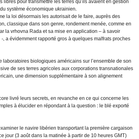
 libres pour transmettre les terres qu’ils avaient en gestion
du système économique ukrainien.
e la loi désormais les autorisait de le faire, auprès des
ation, classique dans son genre, rondement menée, comme en
 par la vrhovna Rada et sa mise en application – à savoir
e -, a évidemment rapporté gros à quelques malfrats proches
 de laboratoires biologiques américains sur l’ensemble de son
massive de ses terres agricoles aux corporations transnationales
éricain, une dimension supplémentaire à son alignement
core livré leurs secrets, en revanche en ce qui concerne les
mples à élucider en répondant à la question : le blé exporté
xaminer le navire libérien transportant la première cargaison
 ce jour (3 août dans la matinée à partir de 10 heures GMT)