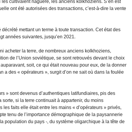
i les cultivaient naguère, les anciens kolkhoziens. S’en est
elle ont été autorisées des transactions, c’est-à-dire la vente
é décrété mettant un terme à toute transaction. Cet état des
ngt années suivantes, jusqu’en 2021.
ni acheter la terre, de nombreux anciens kolkhoziens,
ition de l’Union soviétique, se sont retrouvés devant le choix
e auparavant, soit, ce qui était nouveau pour eux, de la donner
’an a des « opérateurs », surgit d’on ne sait où dans la foulée
rs » sont devenus d’authentiques latifundiaires, pis des
sorte, si la terre continuait à appartenir, du moins
es faits elle était entre les mains « d’opérateurs » privés,
ompte tenu de l’importance démographique de la paysannerie
a population du pays -, du système oligarchique à la tête de