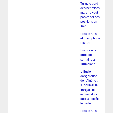
Turquie perd
des bénéfices
mais ne veut
pas céder ses
positions en
Irak
Presse russe
et russophone
(1679)
Encore une
drôle de
semaine à
Trumpland
L’illusion
dangereuse
de l’Algérie :
supprimer le
français des
écoles alors
que la société
le parle
Presse russe