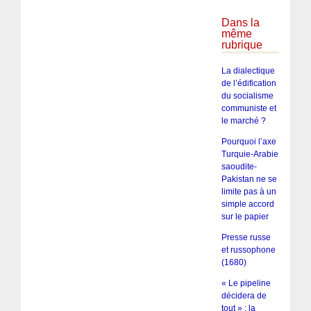
Dans la
même
rubrique
La dialectique
de l’édification
du socialisme
communiste et
le marché ?
Pourquoi l’axe
Turquie-Arabie
saoudite-
Pakistan ne se
limite pas à un
simple accord
sur le papier
Presse russe
et russophone
(1680)
« Le pipeline
décidera de
tout » : la