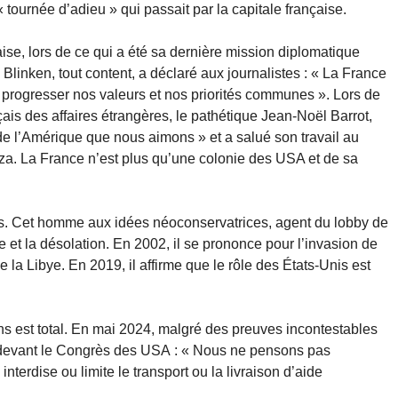
tournée d’adieu » qui passait par la capitale française.
nçaise, lors de ce qui a été sa dernière mission diplomatique
Blinken, tout content, a déclaré aux journalistes : « La France
e progresser nos valeurs et nos priorités communes ». Lors de
çais des affaires étrangères, le pathétique Jean-Noël Barrot,
e de l’Amérique que nous aimons » et a salué son travail au
za. La France n’est plus qu’une colonie des USA et de sa
ts. Cet homme aux idées néoconservatrices, agent du lobby de
 et la désolation. En 2002, il se prononce pour l’invasion de
 la Libye. En 2019, il affirme que le rôle des États-Unis est
ens est total. En mai 2024, malgré des preuves incontestables
t devant le Congrès des USA : « Nous ne pensons pas
terdise ou limite le transport ou la livraison d’aide