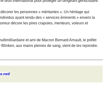
le droit international pour protéger un dirigeant génocidaire.
décorer les personnes « méritantes ». Un héritage qui
individus ayant rendu des « services éminents » envers la
horreur décore les pires crapules, menteurs, voleurs et
ltimilliardaire et ami de Macron Bernard Arnault, le préfet
 Blinken, aux mains pleines de sang, vient de les rejoindre.
e.net/