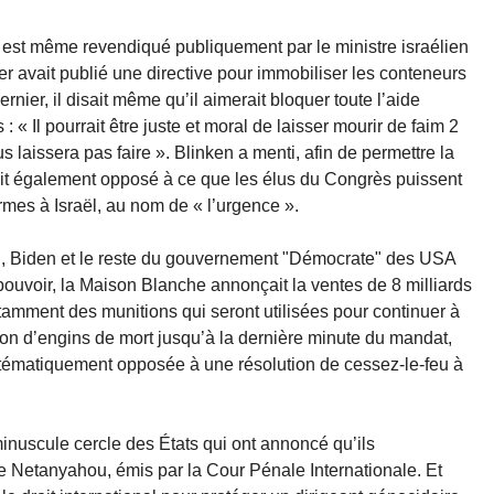
 est même revendiqué publiquement par le ministre israélien
er avait publié une directive pour immobiliser les conteneurs
rnier, il disait même qu’il aimerait bloquer toute l’aide
 « Il pourrait être juste et moral de laisser mourir de faim 2
laissera pas faire ». Blinken a menti, afin de permettre la
était également opposé à ce que les élus du Congrès puissent
mes à Israël, au nom de « l’urgence ».
n, Biden et le reste du gouvernement "Démocrate" des USA
pouvoir, la Maison Blanche annonçait la ventes de 8 milliards
tamment des munitions qui seront utilisées pour continuer à
on d’engins de mort jusqu’à la dernière minute du mandat,
ystématiquement opposée à une résolution de cessez-le-feu à
nuscule cercle des États qui ont annoncé qu’ils
re Netanyahou, émis par la Cour Pénale Internationale. Et