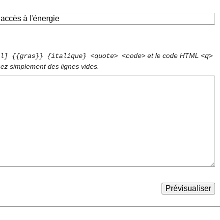
et le code HTML
l] {{gras}} {italique} <quote> <code>
<q>
sez simplement des lignes vides.