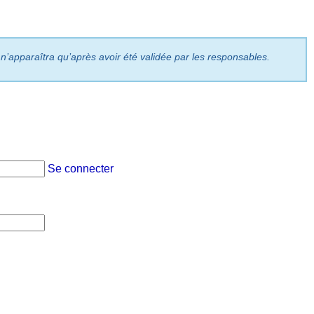
 n’apparaîtra qu’après avoir été validée par les responsables.
Se connecter