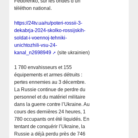
Fedorenko, sur les ondes d’un
téléthon national.
https://24tv.ua/ru/poteri-rossii-3-
dekabrja-2024-skolko-rossijskih-
soldat-i-voennoj-tehniki-
unichtozhili-vsu-24-
kanal_n2698949
(site ukrainien)
1 780 envahisseurs et 155
équipements et armes détruits :
pertes ennemies au 3 décembre.
La Russie continue de perdre du
personnel et du matériel militaire
dans la guerre contre l’Ukraine. Au
cours des dernières 24 heures, 1
780 occupants ont été liquidés. En
tentant de conquérir l’Ukraine, la
Russie a déjà perdu près de 746