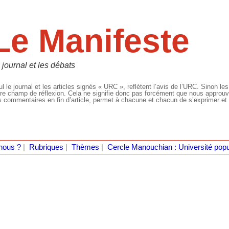
Le Manifeste
 journal et les débats
l le journal et les articles signés « URC », reflètent l’avis de l’URC. Sinon les
re champ de réflexion. Cela ne signifie donc pas forcément que nous approuvio
 commentaires en fin d’article, permet à chacune et chacun de s’exprimer et 
nous ?
|
Rubriques
|
Thèmes
|
Cercle Manouchian : Université popu