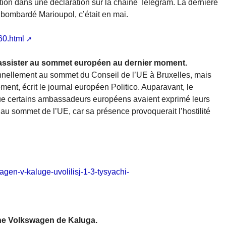
ation dans une déclaration sur la chaîne Telegram. La dernière
 bombardé Marioupol, c’était en mai.
60.html
à assister au sommet européen au dernier moment.
onnellement au sommet du Conseil de l’UE à Bruxelles, mais
ment, écrit le journal européen Politico. Auparavant, le
 que certains ambassadeurs européens avaient exprimé leurs
 au sommet de l’UE, car sa présence provoquerait l’hostilité
gen-v-kaluge-uvolilisj-1-3-tysyachi-
sine Volkswagen de Kaluga.