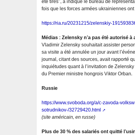
été tirés", a indiqué le bureau de représent
fois que les forces armées ukrainiennes ont
https://ria.ru/20231215/zelenskiy-19159383
Médias : Zelensky n’a pas été autorisé 
Vladimir Zelensky souhaitait assister pers
sa visite a été annulée un jour avant l’événe
journal, citant des sources, avait rapporté
inquiétudes quant à l’invitation de Zelensky
du Premier ministre hongrois Viktor Orban.
Russie
https://www.svoboda.org/a/c-zavoda-volkswa
sotrudnikov-/32729420.html
(site américain, en russe)
Plus de 30 % des salariés ont quitté l’u