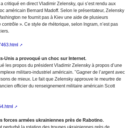
 critiqué en direct Vladimir Zelensky, qui s’est rendu aux
roc américain Bernard Madoff. Selon le présentateur, Zelensky
ashington ne fournit pas à Kiev une aide de plusieurs
e contrôle ». Ce style de rhétorique, selon Ingram, n’est pas
iers.
7463.html
s-Unis a provoqué un choc sur Internet.
iqué les propos du président Vladimir Zelensky à propos d’une
omplexe militaro-industriel américain. "Gagner de l’argent avec
isons de mieux. Le fait que Zelensky approuve le meurtre de
’ancien officier du renseignement militaire américain Scott
64.html
des forces armées ukrainiennes près de Rabotino.
t perturbé la rotation des troupes ukrainiennes près de