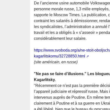
De l’ancienne usine automobile Volkswagen 
personne morale russe, 1,3 mille employés, so
rapporte le Moscow Times. La publication, cit
contraint les salariés à démissionner, rendan
les syndicalistes, l’administration a annulé
travail et les a obligés à « s’asseoir » penda
considérablement leur salaire.
https://www.svoboda.org/a/ne-stoit-oboljsc
kagarlitskomu/32728850.html
(site américain, en russe)
"Ne pas se faire d’illusions." Les blogu
Kagarlitsky.
"Récemment ce n’est pas la première décis
l’appareil judiciaire et répressif russe. Mais 
intervenus auprès de Poutine. En même tem
clairement à Poutine et à sa guerre en Ukra
a été libéré, bien que le bureau du procureur