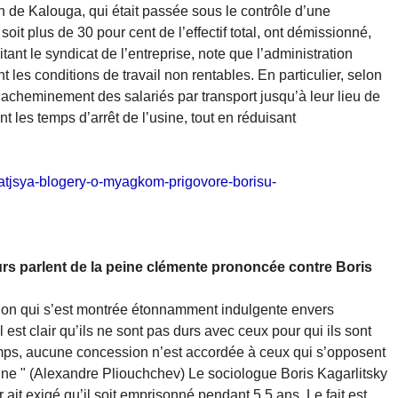
de Kalouga, qui était passée sous le contrôle d’une
it plus de 30 pour cent de l’effectif total, ont démissionné,
ant le syndicat de l’entreprise, note que l’administration
t les conditions de travail non rentables. En particulier, selon
 l’acheminement des salariés par transport jusqu’à leur lieu de
nt les temps d’arrêt de l’usine, tout en réduisant
hatjsya-blogery-o-myagkom-prigovore-borisu-
eurs parlent de la peine clémente prononcée contre Boris
ion qui s’est montrée étonnamment indulgente envers
il est clair qu’ils ne sont pas durs avec ceux pour qui ils sont
ps, aucune concession n’est accordée à ceux qui s’opposent
ine " (Alexandre Pliouchchev) Le sociologue Boris Kagarlitsky
 ait exigé qu’il soit emprisonné pendant 5,5 ans. Le fait est