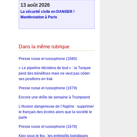
13 août 2026
La sécurité civile en DANGER !
Manifestation à Paris
Dans la même rubrique
Presse russe et russophone (1680)
« Le pipeline décidera de tout » : la Turquie
perd des bénéfices mais ne veut pas céder
ses positions en Irak
Presse russe et russophone (1679)
Encore une drôle de semaine à Trumpland
L’illusion dangereuse de l’Algérie : supprimer
le français des écoles alors que la société le
parle
Presse russe et russophone (1678)
Kiev sous le feu : les entrepôts logistiques