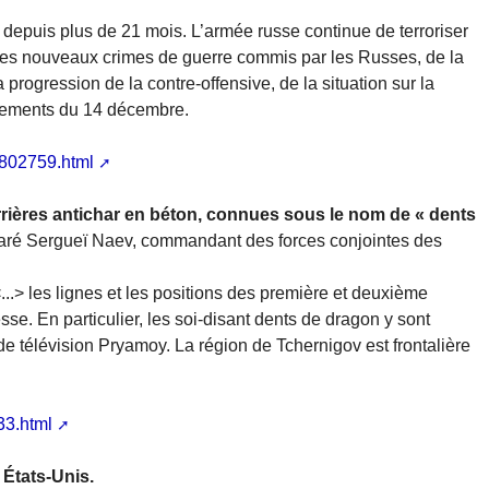
depuis plus de 21 mois. L’armée russe continue de terroriser
 des nouveaux crimes de guerre commis par les Russes, de la
a progression de la contre-offensive, de la situation sur la
énements du 14 décembre.
5802759.html
rrières antichar en béton, connues sous le nom de « dents
aré Sergueï Naev, commandant des forces conjointes des
..> les lignes et les positions des première et deuxième
sse. En particulier, les soi-disant dents de dragon y sont
e de télévision Pryamoy. La région de Tchernigov est frontalière
33.html
 États-Unis.