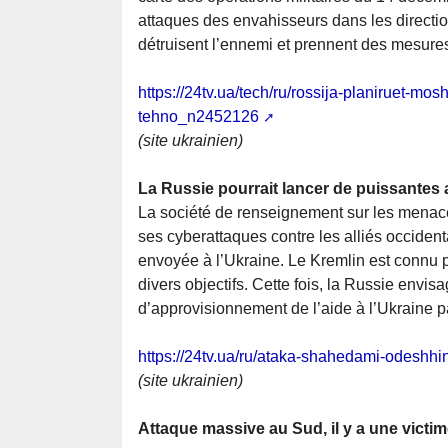
attaques des envahisseurs dans les directi
détruisent l’ennemi et prennent des mesures
https://24tv.ua/tech/ru/rossija-planiruet-mo
tehno_n2452126
(site ukrainien)
La Russie pourrait lancer de puissantes a
La société de renseignement sur les menaces
ses cyberattaques contre les alliés occident
envoyée à l’Ukraine. Le Kremlin est connu 
divers objectifs. Cette fois, la Russie envis
d’approvisionnement de l’aide à l’Ukraine pa
https://24tv.ua/ru/ataka-shahedami-odeshh
(site ukrainien)
Attaque massive au Sud, il y a une victi