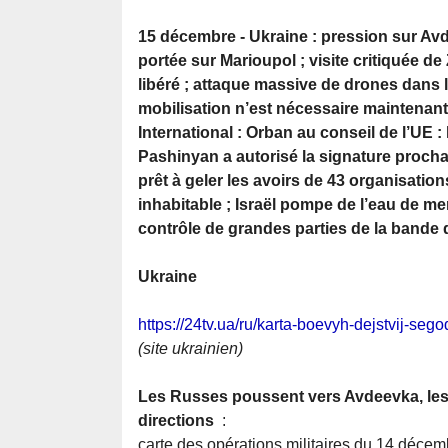
15 décembre - Ukraine : pression sur Avd
portée sur Marioupol ; visite critiquée d
libéré ; attaque massive de drones dans
mobilisation n’est nécessaire maintenant ;
International : Orban au conseil de l’UE :
Pashinyan a autorisé la signature procha
prêt à geler les avoirs de 43 organisatio
inhabitable ; Israël pompe de l’eau de m
contrôle de grandes parties de la bande 
Ukraine
https://24tv.ua/ru/karta-boevyh-dejstvij-se
(site ukrainien)
Les Russes poussent vers Avdeevka, les 
directions
:
carte des opérations militaires du 14 décem