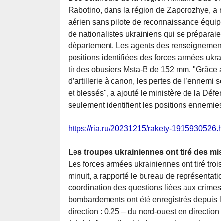
Rabotino, dans la région de Zaporozhye, a r
aérien sans pilote de reconnaissance équip
de nationalistes ukrainiens qui se préparaien
département. Les agents des renseignement
positions identifiées des forces armées ukrai
tir des obusiers Msta-B de 152 mm. "Grâce a
d’artillerie à canon, les pertes de l’ennemi 
et blessés", a ajouté le ministère de la Déf
seulement identifient les positions ennemies,
https://ria.ru/20231215/rakety-1915930526.
Les troupes ukrainiennes ont tiré des mi
Les forces armées ukrainiennes ont tiré troi
minuit, a rapporté le bureau de représenta
coordination des questions liées aux crime
bombardements ont été enregistrés depuis l
direction : 0,25 – du nord-ouest en direction