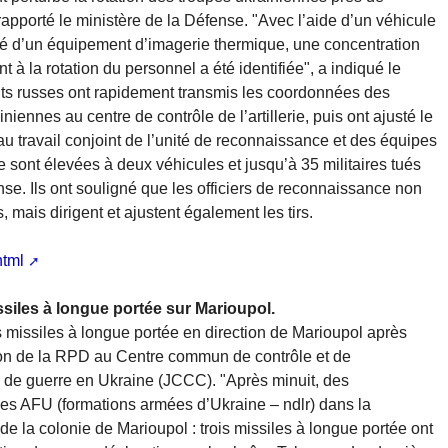
apporté le ministère de la Défense. "Avec l’aide d’un véhicule
é d’un équipement d’imagerie thermique, une concentration
t à la rotation du personnel a été identifiée", a indiqué le
s russes ont rapidement transmis les coordonnées des
niennes au centre de contrôle de l’artillerie, puis ont ajusté le
u travail conjoint de l’unité de reconnaissance et des équipes
se sont élevées à deux véhicules et jusqu’à 35 militaires tués
ense. Ils ont souligné que les officiers de reconnaissance non
 mais dirigent et ajustent également les tirs.
html
ssiles à longue portée sur Marioupol.
s missiles à longue portée en direction de Marioupol après
tion de la RPD au Centre commun de contrôle et de
s de guerre en Ukraine (JCCC). "Après minuit, des
es AFU (formations armées d’Ukraine – ndlr) dans la
 de la colonie de Marioupol : trois missiles à longue portée ont