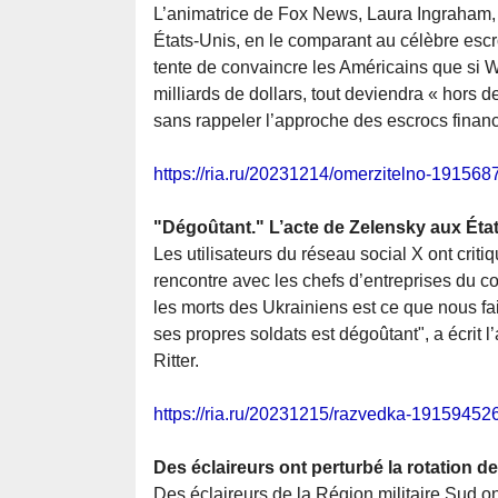
L’animatrice de Fox News, Laura Ingraham, a
États-Unis, en le comparant au célèbre esc
tente de convaincre les Américains que si W
milliards de dollars, tout deviendra « hors d
sans rappeler l’approche des escrocs financ
https://ria.ru/20231214/omerzitelno-191568
"Dégoûtant." L’acte de Zelensky aux État
Les utilisateurs du réseau social X ont crit
rencontre avec les chefs d’entreprises du c
les morts des Ukrainiens est ce que nous fa
ses propres soldats est dégoûtant", a écrit l
Ritter.
https://ria.ru/20231215/razvedka-19159452
Des éclaireurs ont perturbé la rotation 
Des éclaireurs de la Région militaire Sud on