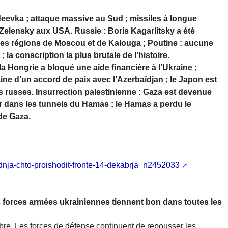
eevka ; attaque massive au Sud ; missiles à longue
e Zelensky aux USA. Russie : Boris Kagarlitsky a été
 les régions de Moscou et de Kalouga ; Poutine : aucune
 la conscription la plus brutale de l’histoire.
 la Hongrie a bloqué une aide financière à l’Ukraine ;
ine d’un accord de paix avec l’Azerbaïdjan ; le Japon est
ns russes. Insurrection palestinienne : Gaza est devenue
er dans les tunnels du Hamas ; le Hamas a perdu le
de Gaza.
godnja-chto-proishodit-fronte-14-dekabrja_n2452033
forces armées ukrainiennes tiennent bon dans toutes les
bre. Les forces de défense continuent de repousser les