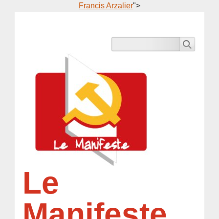
Francis Arzalier
">
Le
Manifeste