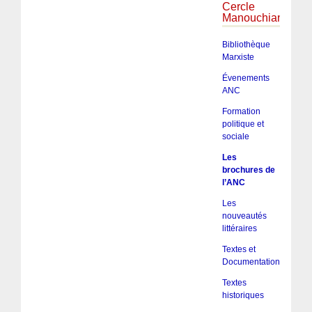
Cercle
Manouchian
Bibliothèque
Marxiste
Évenements
ANC
Formation
politique et
sociale
Les
brochures de
l’ANC
Les
nouveautés
littéraires
Textes et
Documentation
Textes
historiques