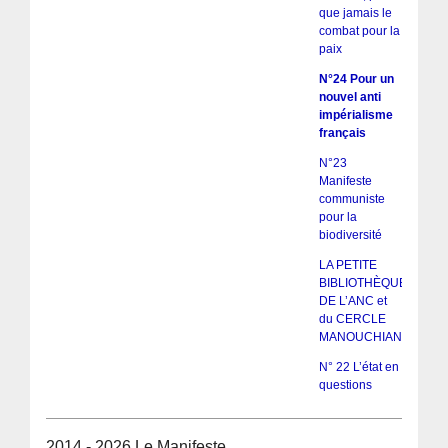
que jamais le
combat pour la
paix
N°24 Pour un
nouvel anti
impérialisme
français
N°23
Manifeste
communiste
pour la
biodiversité
LA PETITE
BIBLIOTHÈQUE
DE L’ANC et
du CERCLE
MANOUCHIAN
N° 22 L’état en
questions
2014 - 2026 Le Manifeste