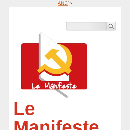
ANC
">
Le
Manifeste