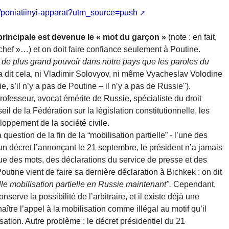
9/poniatiinyi-apparat?utm_source=push
principale est devenue le « mot du garçon »
(note : en fait,
chef »…) et on doit faire confiance seulement à Poutine.
pas de plus grand pouvoir dans notre pays que les paroles du
 dit cela, ni Vladimir Solovyov, ni même Vyacheslav Volodine
sie, s’il n’y a pas de Poutine – il n’y a pas de Russie").
 professeur, avocat émérite de Russie, spécialiste du droit
il de la Fédération sur la législation constitutionnelle, les
eloppement de la société civile.
 question de la fin de la “mobilisation partielle” - l’une des
un décret l’annonçant le 21 septembre, le président n’a jamais
 que des mots, des déclarations du service de presse et des
outine vient de faire sa dernière déclaration à Bichkek : on dit
lle mobilisation partielle en Russie maintenant".
Cependant,
nserve la possibilité de l’arbitraire, et il existe déjà une
aître l’appel à la mobilisation comme illégal au motif qu’il
sation. Autre problème : le décret présidentiel du 21