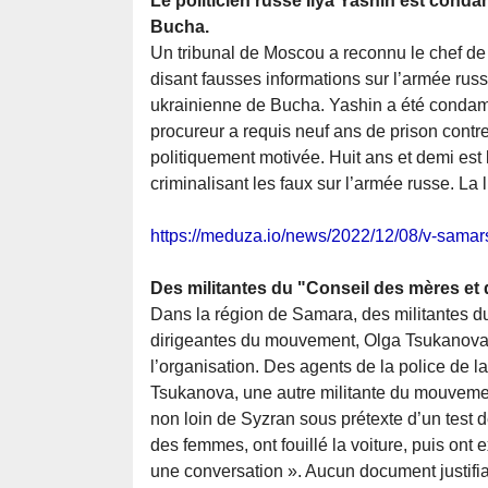
Le politicien russe Ilya Yashin est cond
Bucha.
Un tribunal de Moscou a reconnu le chef de l
disant fausses informations sur l’armée russe
ukrainienne de Bucha. Yashin a été condamn
procureur a requis neuf ans de prison contr
politiquement motivée. Huit ans et demi est l
criminalisant les faux sur l’armée russe. La l
https://meduza.io/news/2022/12/08/v-samars
Des militantes du "Conseil des mères et
Dans la région de Samara, des militantes d
dirigeantes du mouvement, Olga Tsukanova, 
l’organisation. Des agents de la police de la 
Tsukanova, une autre militante du mouvement
non loin de Syzran sous prétexte d’un test 
des femmes, ont fouillé la voiture, puis on
une conversation ». Aucun document justifia