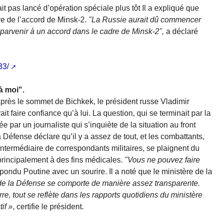
t pas lancé d’opération spéciale plus tôt Il a expliqué que
e de l’accord de Minsk-2.
"La Russie aurait dû commencer
t parvenir à un accord dans le cadre de Minsk-2",
a déclaré
33/
à moi".
près le sommet de Bichkek, le président russe Vladimir
t faire confiance qu’à lui. La question, qui se terminait par la
ée par un journaliste qui s’inquiète de la situation au front
 Défense déclare qu’il y a assez de tout, et les combattants,
’intermédiaire de correspondants militaires, se plaignent du
incipalement à des fins médicales.
"Vous ne pouvez faire
épondu Poutine avec un sourire. Il a noté que le ministère de la
 de la Défense se comporte de manière assez transparente.
rre, tout se reflète dans les rapports quotidiens du ministère
if »
, certifie le président.