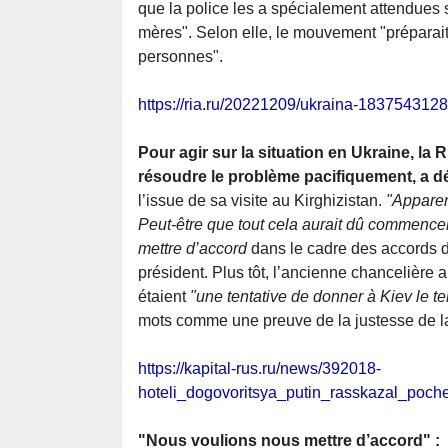
que la police les a spécialement attendues su
mères". Selon elle, le mouvement "préparai
personnes".
https://ria.ru/20221209/ukraina-1837543128
Pour agir sur la situation en Ukraine, la
résoudre le problème pacifiquement, a dé
l’issue de sa visite au Kirghizistan.
"Apparem
Peut-être que tout cela aurait dû commencer
mettre d’accord
dans le cadre des accords 
président. Plus tôt, l’ancienne chancelière
étaient
"une tentative de donner à Kiev le t
mots comme une preuve de la justesse de la
https://kapital-rus.ru/news/392018-
hoteli_dogovoritsya_putin_rasskazal_poc
"Nous voulions nous mettre d’accord" :