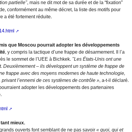
ion partielle"
, mais ne dit mot de sa durée et de la “fixation”
iode, conformément au même décret, la liste des motifs pour
re a été fortement réduite.
14.html
admis que Moscou pourrait adopter les développements
ité
, y compris la tactique d’une frappe de désarmement. Il l’a
près le sommet de l’UEE à Bichkek.
"Les États-Unis ont une
nt. Deuxièmement – ils développent un système de frappe de
une frappe avec des moyens modernes de haute technologie,
e, privant l’ennemi de ces systèmes de contrôle »
, a-t-il déclaré.
 pourraient adopter les développements des partenaires
.
html
 tant mieux.
grands ouverts font semblant de ne pas savoir
« quoi, qui et