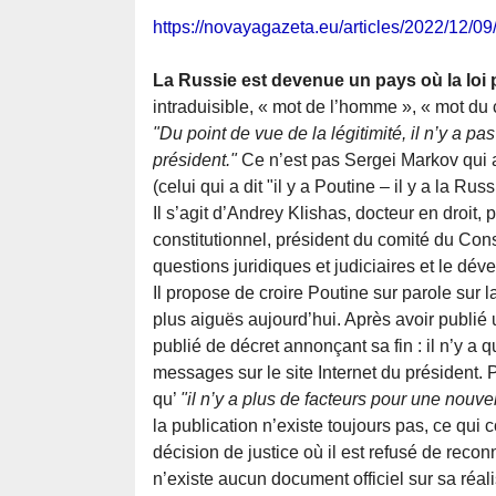
https://novayagazeta.eu/articles/2022/12/0
La Russie est devenue un pays où la loi 
intraduisible, « mot de l’homme », « mot du 
"Du point de vue de la légitimité, il n’y a 
président."
Ce n’est pas Sergei Markov qui a
(celui qui a dit "il y a Poutine – il y a la Rus
Il s’agit d’Andrey Klishas, docteur en droit,
constitutionnel, président du comité du Conse
questions juridiques et judiciaires et le dév
Il propose de croire Poutine sur parole sur la
plus aiguës aujourd’hui. Après avoir publié 
publié de décret annonçant sa fin : il n’y a
messages sur le site Internet du président. P
qu’
"il n’y a plus de facteurs pour une nouve
la publication n’existe toujours pas, ce qui co
décision de justice où il est refusé de reconn
n’existe aucun document officiel sur sa réali