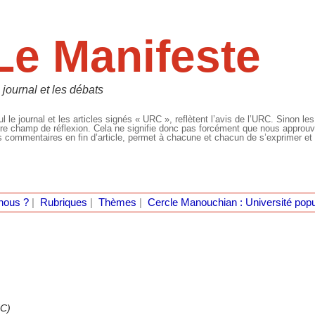
Le Manifeste
 journal et les débats
l le journal et les articles signés « URC », reflètent l’avis de l’URC. Sinon les
re champ de réflexion. Cela ne signifie donc pas forcément que nous approuvio
 commentaires en fin d’article, permet à chacune et chacun de s’exprimer et 
nous ?
|
Rubriques
|
Thèmes
|
Cercle Manouchian : Université popu
NC)