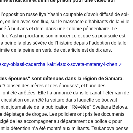
amné à huit ans et demi de prison pour une vidéo sur
’opposition russe Ilya Yashin coupable d’avoir diffusé de soi-
, en lien avec son flux, sur le massacre d’habitants de la ville
é à huit ans et demi dans une colonie pénitentiaire. Le
e lui. Yashin proclame son innocence et que sa poursuite est
a peine la plus sévère de l’histoire depuis l’adoption de la loi
imite de la peine en vertu de cet article est de dix ans.
koy-oblasti-zaderzhali-aktivistok-soveta-materey-i-zhen
 des épouses" sont détenues dans la région de Samara.
u "Conseil des mères et des épouses", et l’une des
ont été arrêtées. Elle l’a annoncé dans le canal Télégram de
circulation ont arrêté la voiture dans laquelle se trouvait
 et journaliste de la publication "Révélée" Svetlana Belova,
de dépistage de drogue. Les policiers ont pris les documents
t exigé de les accompagner au département de police « pour
nt la détention n’a été montré aux militants. Tsukanova pense