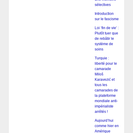
sélectives
Introduction
sur le fascisme
Loi ‘fin de vie’ :
Plutôt tuer que
de rebâtir le
système de
soins
Turquie :
liberté pour le
camarade
Miloš
Karavezić et
tous les
camarades de
la plateforme
mondiale anti-
impérialiste
arrêtés !
Aujourd’hui
comme hier en
Amérique