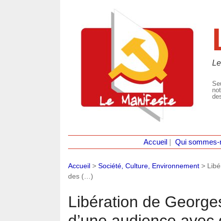
Le
Seu
not
des
Accueil
|
Qui sommes-
Accueil
>
Société, Culture, Environnement
>
Libé
des (…)
Libération de George
d’une audience avec d