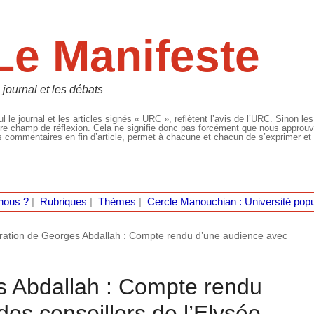
Le Manifeste
 journal et les débats
l le journal et les articles signés « URC », reflètent l’avis de l’URC. Sinon les
re champ de réflexion. Cela ne signifie donc pas forcément que nous approuvio
 commentaires en fin d’article, permet à chacune et chacun de s’exprimer et 
nous ?
|
Rubriques
|
Thèmes
|
Cercle Manouchian : Université popu
ration de Georges Abdallah : Compte rendu d’une audience avec
s Abdallah : Compte rendu
es conseillers de l’Elysée